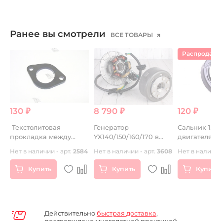
Ранее вы смотрели
ВСЕ ТОВАРЫ
Распродаж
130 ₽
8 790 ₽
120 ₽
Текстолитовая
Генератор
Сальник 12х2
F)
прокладка между
YX140/150/160/170 в
двигателя 15
впускн. колектором и
сборе
Нет в наличии - арт.
2584
Нет в наличии - арт.
3608
Нет в наличии
карбюратором 26мм
Купить
Купить
Купить
Действительно
быстрая доставка
,