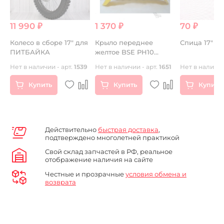
11 990 ₽
1 370 ₽
70 ₽
Колесо в сборе 17" для
Крыло переднее
Спица 17" 90
-
ПИТБАЙКА
желтое BSE PH10
LANNER
40
Нет в наличии - арт.
1539
Нет в наличии - арт.
1651
Нет в наличии
5
Купить
Купить
Купить
Действительно
быстрая доставка
,
подтверждено многолетней практикой
Свой склад запчастей в РФ, реальное
отображение наличия на сайте
Честные и прозрачные
условия обмена и
возврата