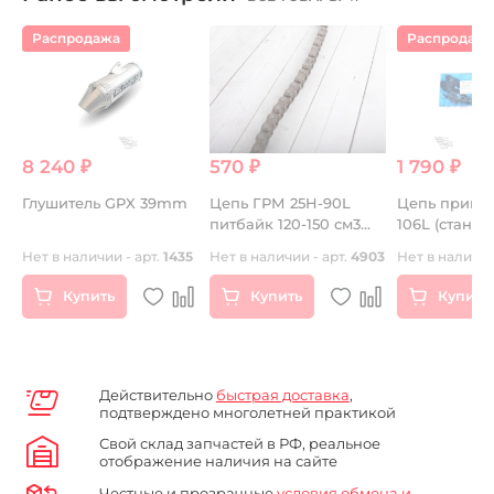
Распродажа
Распродаж
8 240 ₽
570 ₽
1 790 ₽
 ₽
Глушитель GPX 39mm
Цепь ГРМ 25H-90L
Цепь привод
питбайк 120-150 см3
106L (станда
г.
KMC TW
T2 KMC TW
68
Нет в наличии - арт.
1435
Нет в наличии - арт.
4903
Нет в наличии
Купить
Купить
Купить
Действительно
быстрая доставка
,
подтверждено многолетней практикой
Свой склад запчастей в РФ, реальное
отображение наличия на сайте
Честные и прозрачные
условия обмена и