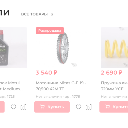
ели
ВСЕ ТОВАРЫ
Распродажа
3 540 ₽
2 690 ₽
лок Motul
Мотошина Mitas C-11 19 -
Пружина ам
rt Medium
70/100 42M TT
320мм YCF
арт.
1725
Нет в наличии - арт.
1776
Нет в наличии 
Купить
Купит