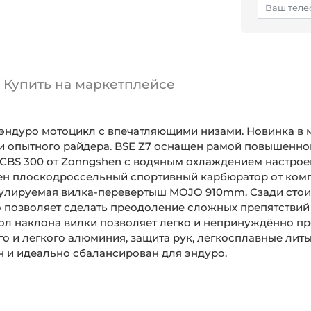
Купить на маркетплейсе
эндуро мотоцикл с впечатляющими низами. Новинка в 
 и опытного райдера.
BSE
Z
7 оснащен рамой повышенно
CBS
300 от
Zonngshen
с водяным охлаждением настроен
ен плоскодроссельный спортивный карбюратор от ко
гулируемая вилка-перевертыш
MOJO
910
mm
. Сзади ст
о позволяет сделать преодоление сложных препятстви
ол наклона вилки позволяет легко и непринуждённо п
о и легкого алюминия, защита рук, легкосплавные лит
н и идеально сбалансирован для эндуро.