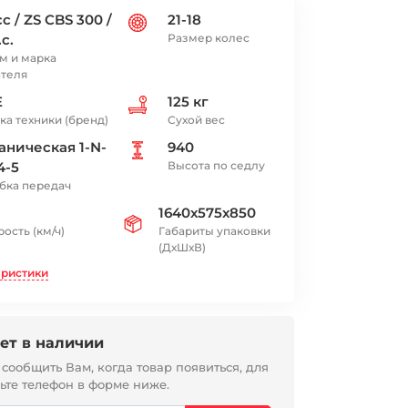
с / ZS CBS 300 /
21-18
.с.
Размер колес
м и марка
ателя
E
125 кг
ка техники (бренд)
Сухой вес
аническая 1-N-
940
4-5
Высота по седлу
бка передач
1640х575х850
ость (км/ч)
Габариты упаковки
(ДхШхВ)
еристики
ет в наличии
ообщить Вам, когда товар появиться, для
вьте телефон в форме ниже.