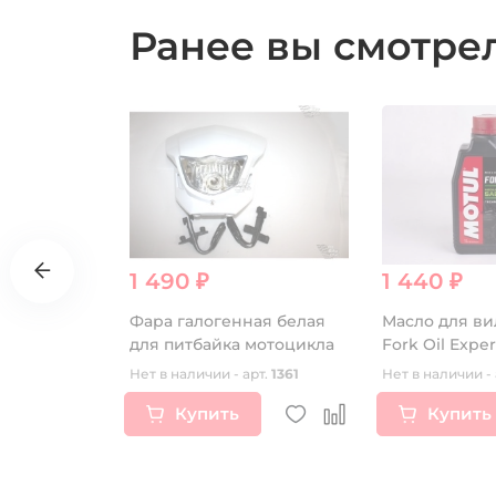
Ранее вы смотр
1 490 ₽
1 440 ₽
оре
Фара галогенная белая
Масло для ви
CB250-F)
для питбайка мотоцикла
Fork Oil Expe
10W 1л
рт.
16563
Нет в наличии - арт.
1361
Нет в наличии - 
Купить
Купить