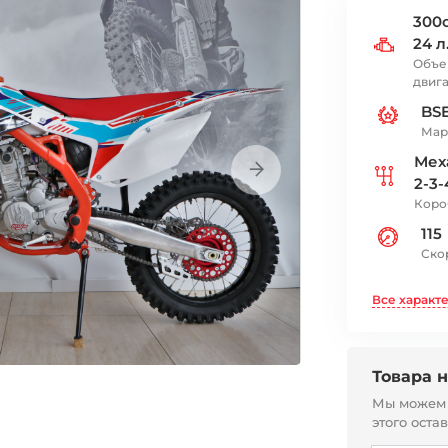
300с
24 л
Объе
двиг
BS
Мар
Мех
2-3-
Коро
115
Скор
Все характ
Товара н
Мы можем с
этого оста