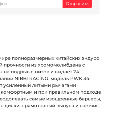
мире полноразмерных китайских эндуро
й прочности из хромомолибдена с
 на подрыв с низов и выдает 24
мпании
NIBBI
RACING
, модель
PWK
34.
оит усиленный литыми рычагами
й комфортным и при правильном подходе
реодолевать самые изощренные барьеры,
ые диски, прямоточный выпуск и счетчик