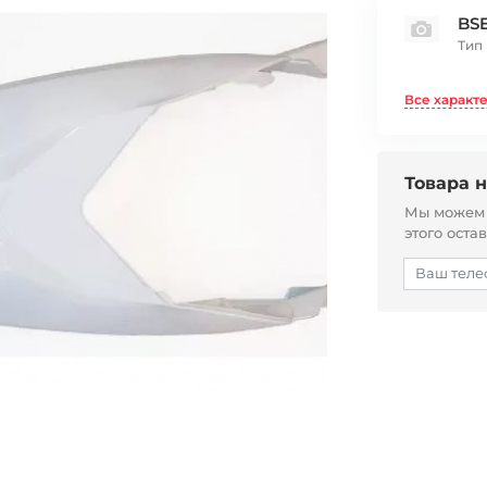
BSE
Тип
Все характ
Товара н
Мы можем с
этого оста