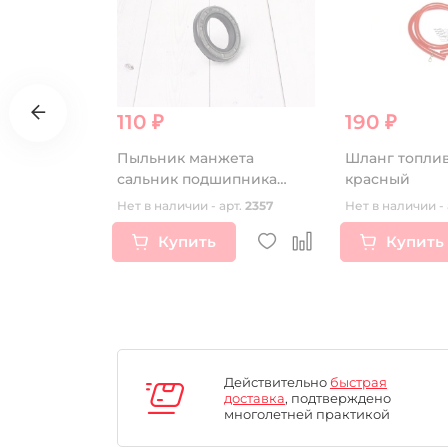
110 ₽
190 ₽
 ZS172FMM-
Пыльник манжета
Шланг топли
ZS172FMM-5
сальник подшипника
красный
FMM-7
ступицы (22х35х5)
т.
16586
Нет в наличии - арт.
2357
Нет в наличии - 
Купить
Купить
Действительно
быстрая
доставка
, подтверждено
многолетней практикой