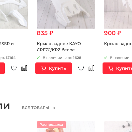
835 ₽
900 ₽
SSSR и
Крыло заднее KAYO
Крыло задне
CRF70/KRZ белое
арт.
12164
В наличии - арт.
1628
В наличии -
Купить
Купит
ели
ВСЕ ТОВАРЫ
Распродажа