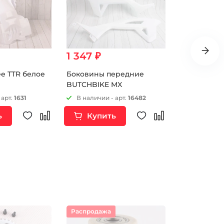
1 347 ₽
2 300 ₽
е TTR белое
Боковины передние
Крыло пер
BUTCHBIKE MX
M1/M2/M3/
 арт.
1631
В наличии - арт.
16482
В наличии 
ь
Купить
Купи
Распродажа