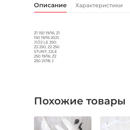
Описание
Характеристики
Z1 150 19/16; Z1
150 19/16 2021;
J1/J2 LE 250;
Z2 250; Z2 250
STUNT; J2LE
250 19/16; Z2
250 21/18; J
Похожие товары