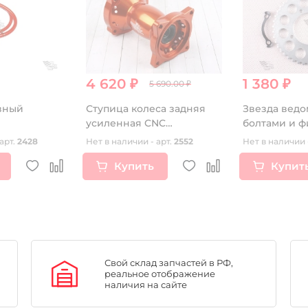
4 620 ₽
1 380 ₽
5 690.00 ₽
вный
Ступица колеса задняя
Звезда ведо
усиленная CNC
болтами и ф
ОРАНЖЕВАЯ
арт.
2428
Нет в наличии - арт.
2552
Нет в наличии 
Купить
Купит
Свой склад запчастей в РФ,
реальное отображение
наличия на сайте