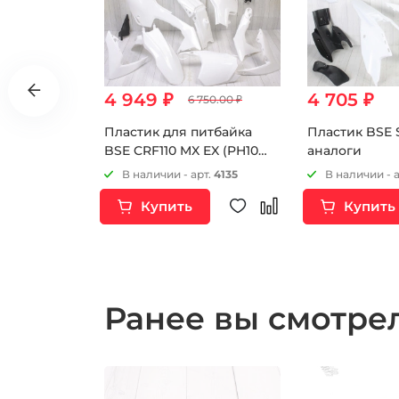
4 949 ₽
4 705 ₽
6 750.00 ₽
 BSE
Пластик для питбайка
Пластик BSE 
BSE CRF110 MX EX (PH10
аналоги
2015-2023) Белый
т.
16477
В наличии - арт.
4135
В наличии - 
Купить
Купить
Ранее вы смотр