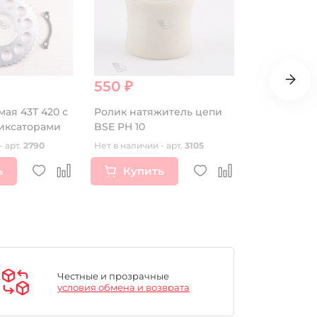
550 ₽
250 ₽
мая 43Т 420 с
Ролик натяжитель цепи
Трубки для 
иксаторами
BSE PH 10
(35шт.) (ор
- арт.
2790
Нет в наличии - арт.
3105
Нет в наличии
ь
Купить
Купи
Честные и прозрачные
условия обмена и возврата