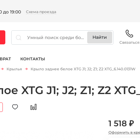
 до 19:00
Схема проезда
Связаться
ВРАТ
КОНТАКТЫ
Крылья
Крыло заднее белое XTG J1; J2; Z1; Z2 XTG_6.140.0131W
е XTG J1; J2; Z1; Z2 XTG
1 518 ₽
Оформить в кр