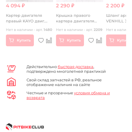
4 094 ₽
2 290 ₽
2 200 ₽
Картер двигателя
Крышка правого
Шланг арми
правый KAYO двиг.
картера двигателя
VENHILL 37
YX140Е см3 (эл.стартер)
153FMI/154FMI 125 см3
прозрачный
Нет в наличии - арт.
1480
Нет в наличии - арт.
2209
Нет в наличии
,
CN
(механич. кор. пер.)
Купить
Купить
Купить
,
Действительно
быстрая доставка
,
подтверждено многолетней практикой
Свой склад запчастей в РФ, реальное
отображение наличия на сайте
Честные и прозрачные
условия обмена и
возврата