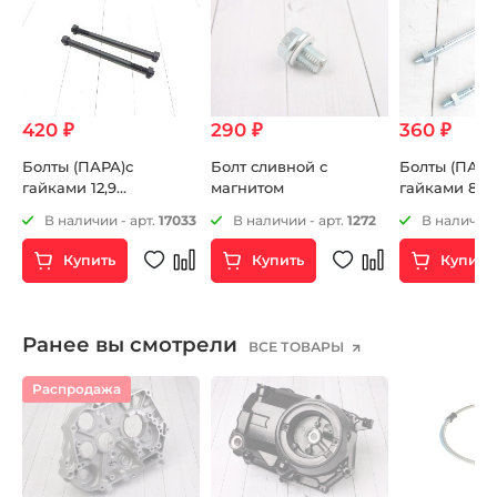
420 ₽
290 ₽
360 ₽
ие
Болты (ПАРА)с
Болт сливной с
Болты (ПАРА
гайками 12,9
магнитом
гайками 8,8
3
крепления двигателя
крепления д
26
В наличии - арт.
17033
В наличии - арт.
1272
В наличии 
M-
М8х130мм
М8х130мм
Купить
Купить
Купить
)
Ранее вы смотрели
ВСЕ ТОВАРЫ
Распродажа