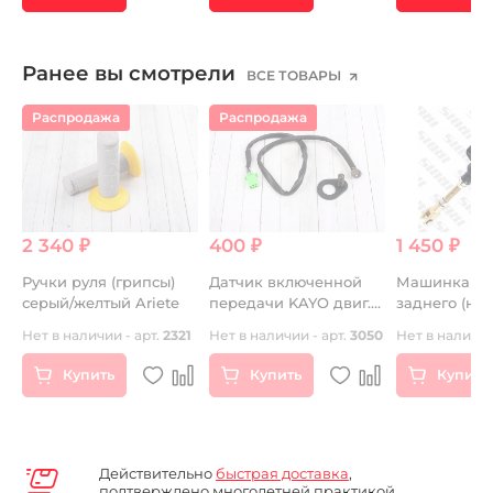
)
Ранее вы смотрели
ВСЕ ТОВАРЫ
Распродажа
Распродажа
2 340 ₽
400 ₽
1 450 ₽
я
Ручки руля (грипсы)
Датчик включенной
Машинка то
серый/желтый Ariete
передачи KAYO двиг.
заднего (но
)
ZS CB250D-G
TTR250a М10
Нет в наличии - арт.
2321
Нет в наличии - арт.
3050
Нет в наличии
(воздушный)
Купить
Купить
Купить
Действительно
быстрая доставка
,
подтверждено многолетней практикой