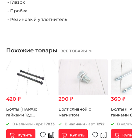
- Глазок
- Пробка
- Резиновый уплотнитель
Похожие товары
ВСЕ ТОВАРЫ
420 ₽
290 ₽
360 ₽
ие
Болты (ПАРА)с
Болт сливной с
Болты (ПАРА
гайками 12,9
магнитом
гайками 8,8
3
крепления двигателя
крепления д
26
В наличии - арт.
17033
В наличии - арт.
1272
В наличии 
M-
М8х130мм
М8х130мм
Купить
Купить
Купить