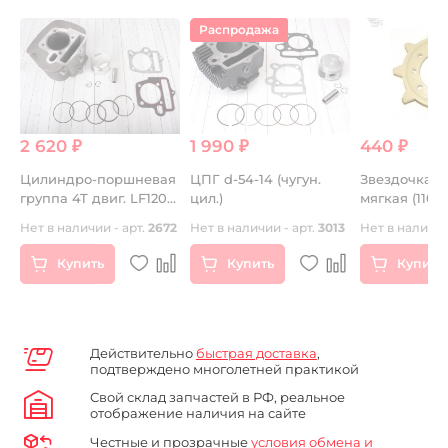
Распродажа
2 620 ₽
1 990 ₽
440 ₽
Цилиндро-поршневая
ЦПГ d-54-14 (чугун.
Звездочка пл
группа 4T двиг. LF120
цил.)
мягкая (11020
F)
см3
Буран
57
Нет в наличии - арт.
2672
Нет в наличии - арт.
3013
Нет в наличии
)
Купить
Купить
Купить
Действительно
быстрая доставка
,
подтверждено многолетней практикой
Свой склад запчастей в РФ, реальное
отображение наличия на сайте
Честные и прозрачные
условия обмена и