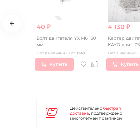
40 ₽
4 130 ₽
182MN
Болт двигателя YX М6 130
Картер двига
2
мм
KAYO двиг. ZS
КПП-6, без
(P060398) CN
рт.
16675
Нет в наличии - арт.
1249
Нет в наличии - 
лангов,
Купить
Купить
Действительно
быстрая
доставка
, подтверждено
многолетней практикой