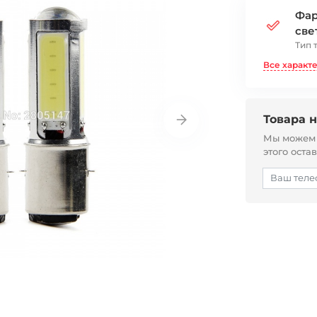
Фар
све
Тип 
Все характ
Товара н
Мы можем с
этого оста