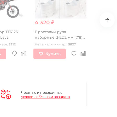
4 320 ₽
2 940 ₽
ор TTR125
Проставки руля
Шина 14" 90
 Lava
наборные d-22,2 мм (7/8)
(offroad/cr
SM-PARTS
камера
- арт.
3912
Нет в наличии - арт.
5827
Нет в наличии
ь
Купить
Купи
Честные и прозрачные
условия обмена и возврата