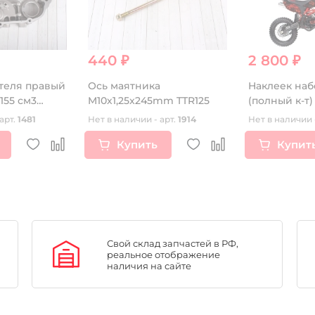
440 ₽
2 800 ₽
теля правый
Ось маятника
Наклеек наб
155 см3
M10х1,25x245mm TTR125
(полный к-т)
арт.
1481
Нет в наличии - арт.
1914
Нет в наличии 
Купить
Купит
Свой склад запчастей в РФ,
реальное отображение
наличия на сайте