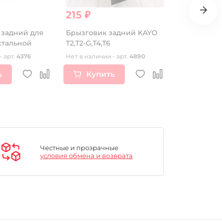
215 ₽
130 ₽
5 задний для
Брызговик задний KAYO
Болт(Винт)
тальной
T2,T2-G,T4,T6
двигателя 
М8*120мм 
- арт.
4376
Нет в наличии - арт.
4890
Нет в наличии
Германия
ь
Купить
Купи
Честные и прозрачные
условия обмена и возврата