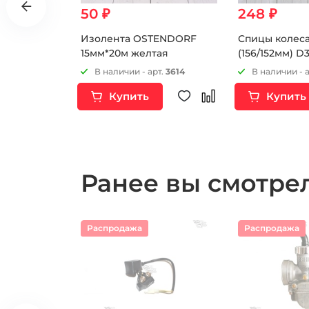
50 ₽
248 ₽
ртовый
Изолента OSTENDORF
Спицы колеса
9 мм "4"
15мм*20м желтая
(156/152мм) D3
питбайк 6шт
т.
7875
В наличии - арт.
3614
В наличии - 
Купить
Купить
Ранее вы смотр
Распродажа
Распродажа