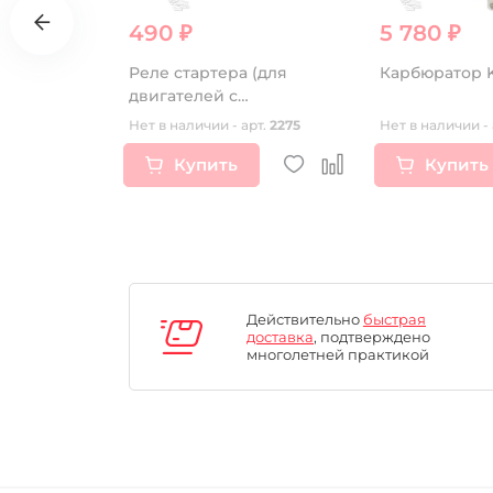
490 ₽
5 780 ₽
фитинга
Реле стартера (для
Карбюратор 
двигателей с
электростартером)
рт.
17022
Нет в наличии - арт.
2275
Нет в наличии - 
Купить
Купить
Действительно
быстрая
доставка
, подтверждено
многолетней практикой