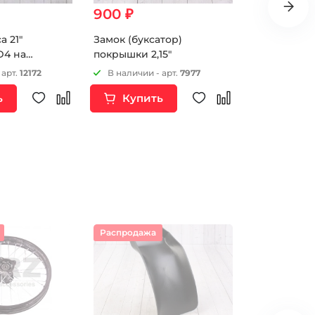
900 ₽
350 ₽
а 21"
Замок (буксатор)
Трубки для
D4 на
покрышки 2,15"
синие
шт
 арт.
12172
В наличии - арт.
7977
В наличии 
ь
Купить
Купи
Распродажа