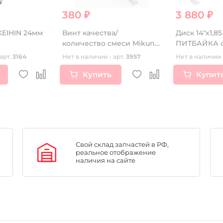
380 ₽
3 880 ₽
KEIHIN 24мм
Винт качества/
Диск 14"х1,8
количество смеси Mikuni
ПИТБАЙКА с
VM22
арт.
3164
Нет в наличии - арт.
3957
Нет в наличии 
Купить
Купит
Свой склад запчастей в РФ,
реальное отображение
наличия на сайте