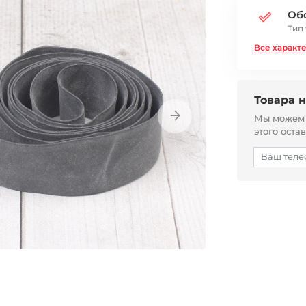
Об
Тип
Все характ
Товара н
Мы можем с
этого оста