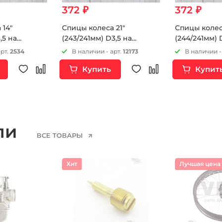
372 ₽
372 ₽
 14"
Спицы колеса 21"
Спицы колес
,5 на
(243/241мм) D3,5 на
(244/241мм) 
мотоцикл 6шт
мотоцикл 6
арт.
2534
В наличии - арт.
12173
В наличии -
Купить
Купит
ели
ВСЕ ТОВАРЫ
Хит
Лучшая цена