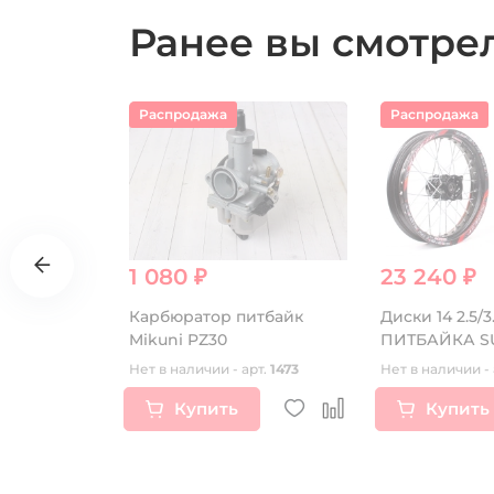
Ранее вы смотр
Распродажа
Распродажа
1 080 ₽
23 240 ₽
льтра
Карбюратор питбайк
Диски 14 2.5/3
ZS172FMM-
Mikuni PZ30
ПИТБАЙКА S
ZS172FMM-5
RIDE IT черн
т.
16557
Нет в наличии - арт.
1473
Нет в наличии - 
FMM-7
Купить
Купить
74MN-3
0MM-2
MM (CB250-