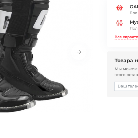
GA
Бре
Му
Пол
Все характ
Товара н
Мы можем с
этого оста