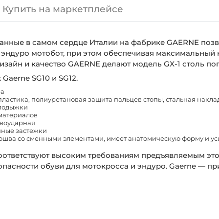
Купить на маркетплейсе
нные в самом сердце Италии на фабрике GAERNE позво
ве эндуро мотобот, при этом обеспечивая максимальный
изайн и качество GAERNE делают модель GX-1 столь по
Gaerne SG10 и SG12.
ра
ластика, полиуретановая защита пальцев стопы, стальная накла
 лодыжки
материалов
ивоударная
нные застежки
ва со сменными элементами, имеет анатомическую форму и уси
оответствуют высоким требованиям предъявляемым это
зопасности обуви для мотокросса и эндуро. Gaerne — п