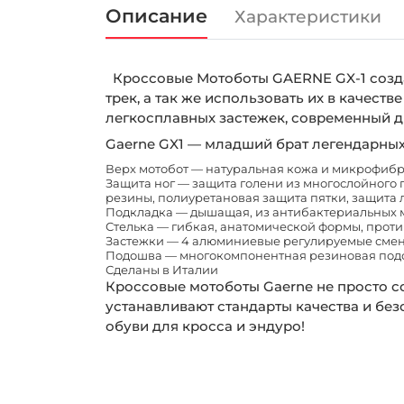
Описание
Характеристики
Кроссовые Мотоботы GAERNE GX-1 созда
трек, а так же использовать их в качест
легкосплавных застежек, современный д
Gaerne GX1 — младший брат легендарных 
Верх мотобот — натуральная кожа и микрофиб
Защита ног — защита голени из многослойного п
резины, полиуретановая защита пятки, защита
Подкладка — дышащая, из антибактериальных 
Стелька — гибкая, анатомической формы, прот
Застежки — 4 алюминиевые регулируемые сме
Подошва — многокомпонентная резиновая подош
Сделаны в Италии
Кроссовые мотоботы Gaerne не просто с
устанавливают стандарты качества и бе
обуви для кросса и эндуро!