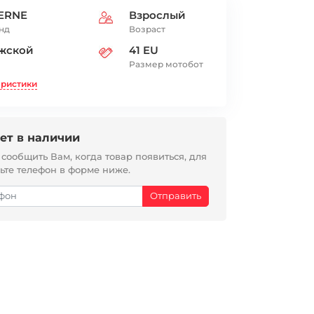
ERNE
Взрослый
нд
Возраст
жской
41 EU
Размер мотобот
еристики
ет в наличии
ообщить Вам, когда товар появиться, для
вьте телефон в форме ниже.