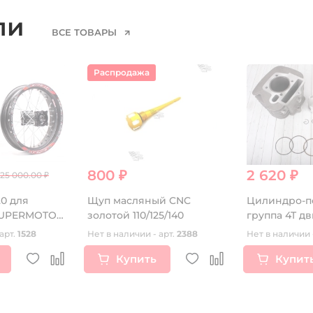
ели
ВСЕ ТОВАРЫ
Распродажа
800 ₽
2 620 ₽
25 000.00 ₽
.0 для
Щуп масляный CNC
Цилиндро-п
UPERMOTO
золотой 110/125/140
группа 4T дв
ые
арт.
1528
Нет в наличии - арт.
2388
Нет в наличии 
Купить
Купит