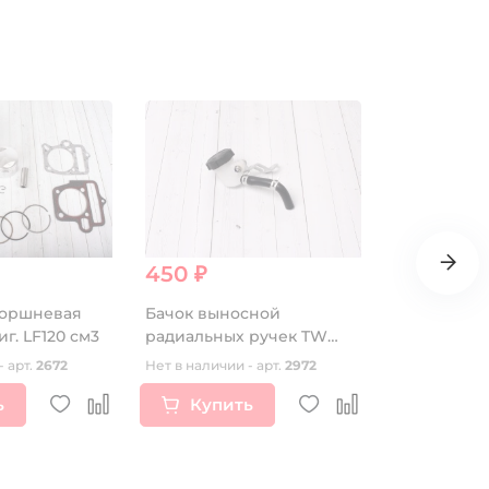
450 ₽
725 ₽
оршневая
Бачок выносной
Грипсы SM
иг. LF120 см3
радиальных ручек TW
двухкомпо
PRO
зеленые/с
- арт.
2672
Нет в наличии - арт.
2972
Нет в наличии
ь
Купить
Купи