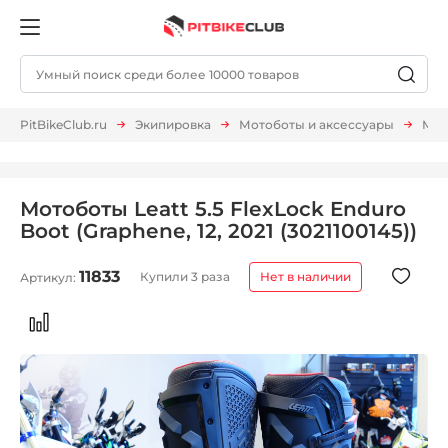
PitBikeClub.ru
Экипировка
Мотоботы и аксессуары
Мот
Мотоботы Leatt 5.5 FlexLock Enduro
Boot (Graphene, 12, 2021 (3021100145))
11833
Купили 3 раза
Нет в наличии
Артикул: