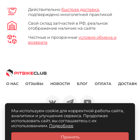
Действительно
быстрая доставка
,
подтверждено многолетней практикой
Свой склад запчастей в РФ, реальное
отображение наличия на сайте
Честные и прозрачные
условия обмена и
возврата
О НАС
ОТЗЫВЫ
НОВОСТИ
БЛОГ
ОПЛАТА
ДОСТАВКА
Мы используем cookie для корректной работы сайта,
аналитики и улучшения сервиса. Продолжая
© Pitbikeclub.ru 2012-2026
использовать сайт, вы соглашаетесь с их
использованием.
Подробнее
Принять