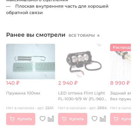
— Плоская внутренняя часть для хорошей
обратной связи
Ранее вы смотрели
ВСЕ ТОВАРЫ
Распродаж
140 ₽
2 940 ₽
8 990 ₽
8 
и
Пружина 100мм
LED оптика Flint Light
Задний амор
FL-1030-9/9 W (FL-960)
без пружин
Дальний
DNM MK-AR
Нет в наличии - арт.
2241
Нет в наличии - арт.
2884
Нет в наличии
10mm
Купить
Купить
Купить