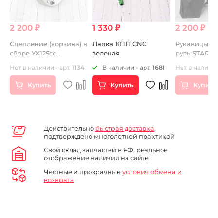
2 200 ₽
1 330 ₽
2 200 ₽
Сцепление (корзина) в
Лапка КПП CNC
Рукавицы (м
сборе YX125cc
зеленая
руль STARK
полуавтомат
56
Нет в наличии - арт.
1134
В наличии - арт.
1681
Нет в наличии
Купить
Купить
Купить
Действительно
быстрая доставка
,
подтверждено многолетней практикой
Свой склад запчастей в РФ, реальное
отображение наличия на сайте
Честные и прозрачные
условия обмена и
возврата