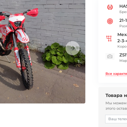
HA
Бре
21-
Раз
Мех
2-3-
Коро
ZS1
Мар
Все характ
Товара н
Мы можем с
этого оста