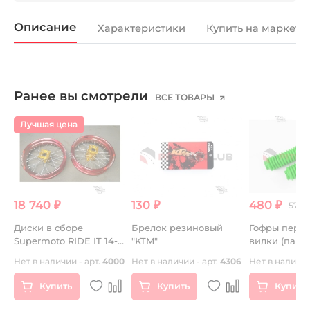
Описание
Характеристики
Купить на маркетп
Ранее вы смотрели
ВСЕ ТОВАРЫ
Лучшая цена
18 740 ₽
130 ₽
480 ₽
579.0
Диски в сборе
Брелок резиновый
Гофры пере
Supermoto RIDE IT 14-
"KTM"
вилки (пара)
14 Красные
универсальн
Нет в наличии - арт.
4000
Нет в наличии - арт.
4306
Нет в наличии
250mm, d- 3
50mm (зеле
Купить
Купить
Купить