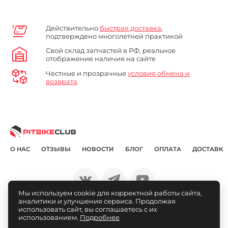
Действительно
быстрая доставка
,
подтверждено многолетней практикой
Свой склад запчастей в РФ, реальное
отображение наличия на сайте
Честные и прозрачные
условия обмена и
возврата
О НАС
ОТЗЫВЫ
НОВОСТИ
БЛОГ
ОПЛАТА
ДОСТАВКА
Мы используем cookie для корректной работы сайта,
аналитики и улучшения сервиса. Продолжая
© Pitbikeclub.ru 2012-2026
использовать сайт, вы соглашаетесь с их
использованием.
Подробнее