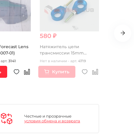
580 ₽
7 900 ₽
orecast Lens
Натяжитель цепи
Шина (покры
007-01)
трансмиссии 15mm
18 64M KEN
(синий) RIDE IT
MILLVILLE T
 арт.
3141
Нет в наличии - арт.
4719
Нет в наличии
ь
Купить
Купи
Честные и прозрачные
условия обмена и возврата