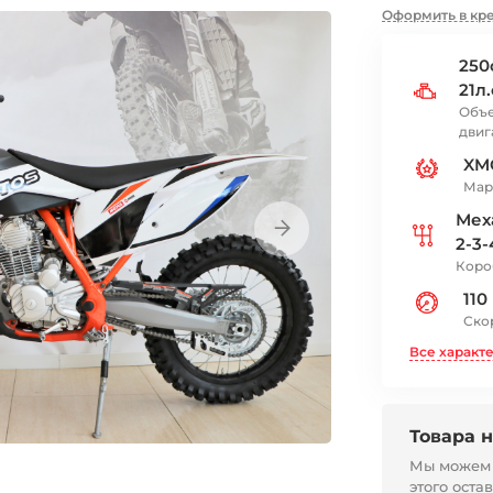
Оформить в кр
250
21л.
Объе
двиг
XM
Мар
Мех
2-3-
Коро
110
Скор
Все характ
Товара н
Мы можем с
этого оста