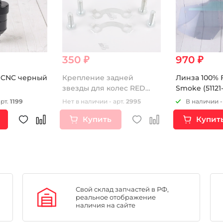
350 ₽
970 ₽
 CNC черный
Крепление задней
Линза 100% F
звезды для колес RED
Smoke (51121-
DOT
арт.
1199
Нет в наличии - арт.
2995
В наличии -
Купить
Купит
Свой склад запчастей в РФ,
реальное отображение
наличия на сайте