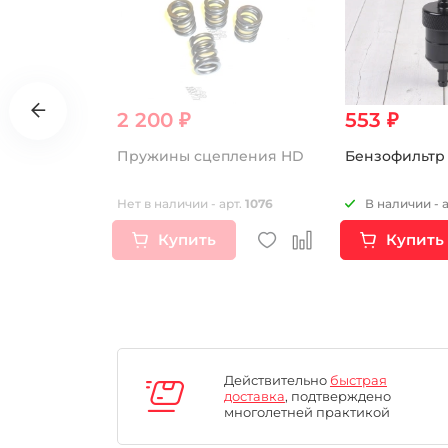
2 200 ₽
553 ₽
ндра
Пружины сцепления HD
Бензофильтр
М8х225мм
CB250-F)
рт.
16748
Нет в наличии - арт.
1076
В наличии - 
R250)
Купить
Купить
Действительно
быстрая
доставка
, подтверждено
многолетней практикой