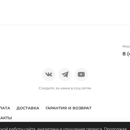
Мос
8 
Следите за нами в соц сетях
ЛАТА
ДОСТАВКА
ГАРАНТИЯ И ВОЗВРАТ
ТАКТЫ
тной работы сайта, аналитики и улучшения сервиса. Продолжая
яется публичной офертой. Условия покупки указаны
здесь
. Пол