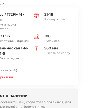
едит
cc / 172FMM /
21-18
с.
Размер колес
м и марка
ателя
OTOS
108
ка техники (бренд)
Сухой вес
аническая 1-N-
950 мм
4-5
Высота по седлу
бка передач
ость (км/ч)
еристики
ет в наличии
ообщить Вам, когда товар появиться, для
вьте телефон в форме ниже.