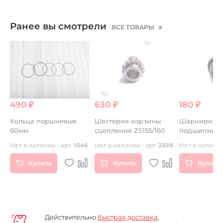
Ранее вы смотрели
ВСЕ ТОВАРЫ
490 ₽
630 ₽
180 ₽
я
Кольца поршневые
Шестерня корзины
Шарнирный
60мм
сцепления ZS155/160
подшипник
амортизато
Нет в наличии - арт.
1046
Нет в наличии - арт.
2398
Нет в наличии
Купить
Купить
Купить
Действительно
быстрая доставка
,