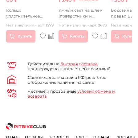
M
Кольцо
Умный свет на шлем
Боковина пл
уплотнительное
(поворотники и
правая BSE 
верхней пробки
тормоз)
LANNER
Нет в наличии - арт.
1579
Нет в наличии - арт.
2673
Нет в наличии
110/125/140
Купить
Купить
Купить
Действительно
быстрая доставка
,
подтверждено многолетней практикой
Свой склад запчастей в РФ, реальное
отображение наличия на сайте
Честные и прозрачные
условия обмена и
возврата
О НАС
ОТЗЫВЫ
НОВОСТИ
БЛОГ
ОПЛАТА
ДОСТАВКА