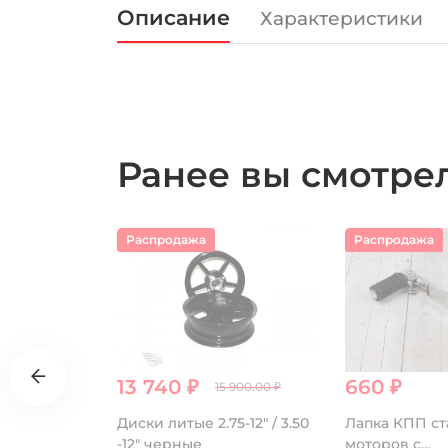
Описание
Характеристики
Ранее вы смотр
Распродажа
Распродажа
13 740 ₽
660 ₽
15 900.00 ₽
ая 428H
Диски литые 2.75-12" / 3.50
Лапка КПП ст
лотая
-12" черные
моторов с