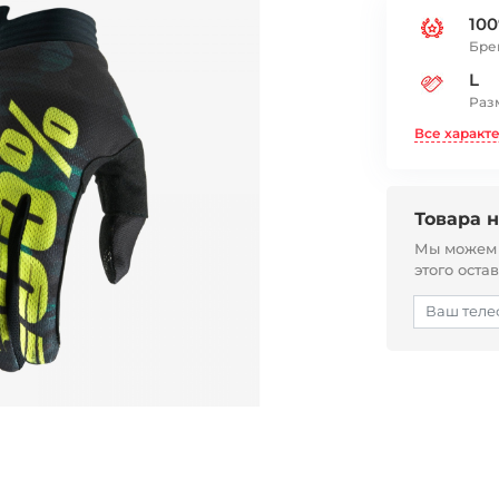
10
Бре
L
Раз
Все характ
Товара н
Мы можем с
этого оста