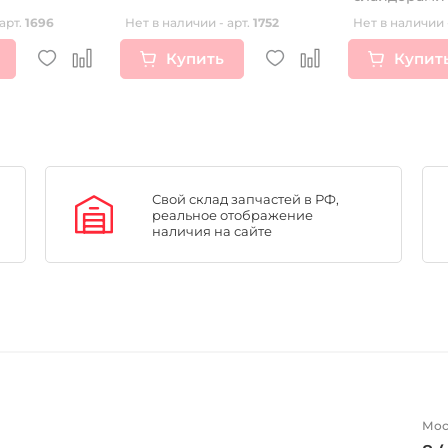
тером
арт.
1696
Нет в наличии - арт.
1752
Нет в наличии 
Купить
Купит
Свой склад запчастей в РФ,
реальное отображение
наличия на сайте
Мос