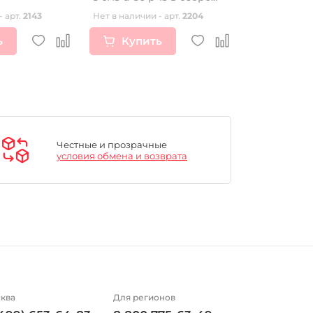
SM-PARTS
- арт.
2143
Нет в наличии - арт.
2204
Нет в наличии
ь
Купить
Купи
Честные и прозрачные
условия обмена и возврата
ква
Для регионов