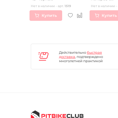
электростар
рт.
16428
Нет в наличии - арт.
1519
Нет в наличии - 
Купить
Купить
Действительно
быстрая
доставка
, подтверждено
многолетней практикой