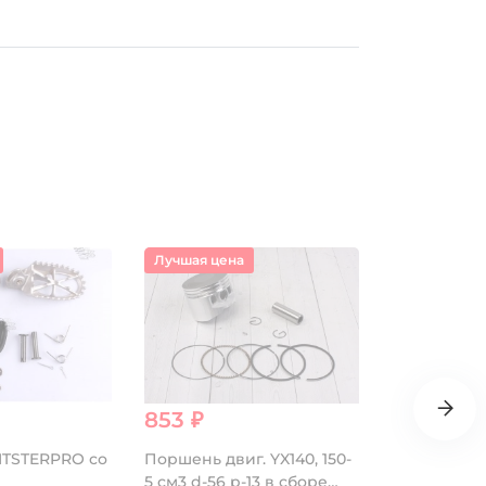
Лучшая цена
Распродаж
853 ₽
3 440 ₽
ITSTERPRO со
Поршень двиг. YX140, 150-
Радиатор 
5 см3 d-56 p-13 в сборе
сборе золо