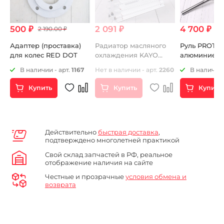
500 ₽
2 091 ₽
4 700 ₽
2 190.00 ₽
Адаптер (проставка)
Радиатор масляного
Руль PROTA
для колес RED DOT
охлаждения KAYO
алюминиев
CRF801-7L
средний ти
02
В наличии - арт.
1167
Нет в наличии - арт.
2260
В наличии 
Купить
Купить
Купить
Действительно
быстрая доставка
,
подтверждено многолетней практикой
Свой склад запчастей в РФ, реальное
отображение наличия на сайте
Честные и прозрачные
условия обмена и
возврата