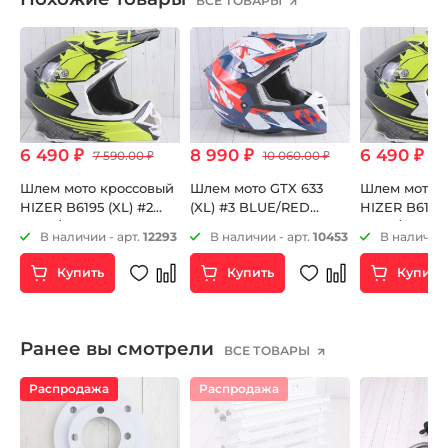
ВСЕ ТОВАРЫ
6 490 ₽
8 990 ₽
6 490 ₽
7 590.00 ₽
10 060.00 ₽
7 
Шлем мото кроссовый
Шлем мото GTX 633
Шлем мото 
HIZER B6195 (XL) #2
(XL) #3 BLUE/RED
HIZER B6195 
black/yellow
WHITE
black/yellow
53
В наличии - арт.
12293
В наличии - арт.
10453
В наличии 
Купить
Купить
Купить
Ранее вы смотрели
ВСЕ ТОВАРЫ
Распродажа
Распродажа