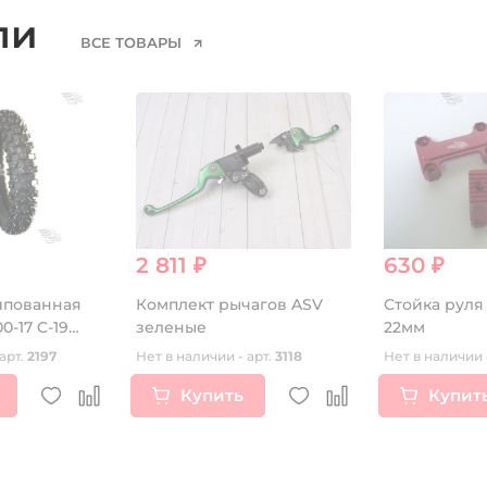
ели
ВСЕ ТОВАРЫ
2 811 ₽
630 ₽
ипованная
Комплект рычагов ASV
Стойка руля
00-17 C-19
зеленые
22мм
арт.
2197
Нет в наличии - арт.
3118
Нет в наличии 
Купить
Купит