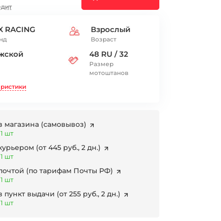
едит
X RACING
Взрослый
нд
Возраст
жской
48 RU / 32
Размер
мотоштанов
еристики
з магазина
(самовывоз)
1 шт
 курьером
(от 445 руб., 2 дн.)
1 шт
 почтой
(по тарифам Почты РФ)
1 шт
в пункт выдачи
(от 255 руб., 2 дн.)
1 шт