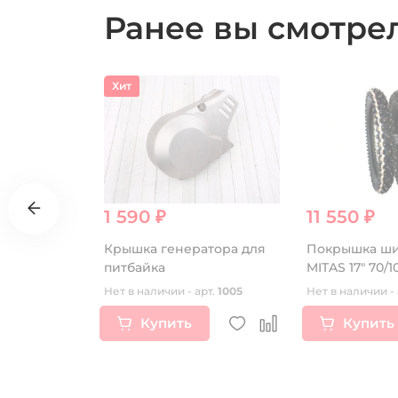
Ранее вы смотр
Хит
1 590 ₽
11 550 ₽
тки для
Крышка генератора для
Покрышка ш
x V2
питбайка
MITAS 17" 70/1
40M TT
рт.
15562
Нет в наличии - арт.
1005
Нет в наличии - 
Купить
Купить