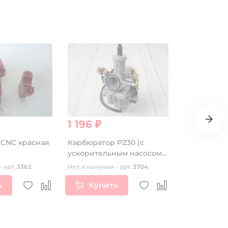
1 196 ₽
660 ₽
 CNC красная
Карбюратор PZ30 (с
Реле заряд
ускорительным насосом)
125/150 (4 
CB250/TTR250 250см3
- арт.
3362
Нет в наличии - арт.
3704
Нет в наличии
ь
Купить
Купи