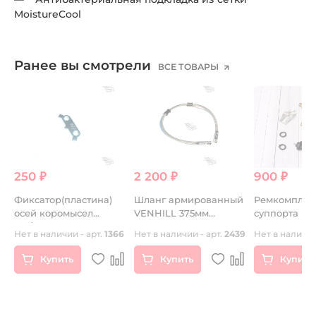
MoistureCool
Ранее вы смотрели
ВСЕ ТОВАРЫ
250 ₽
2 200 ₽
900 ₽
Фиксатор(пластина)
Шланг армированный
Ремкомплект
осей коромысел
VENHILL 375мм
суппорта
150/160сс
прозрачный
77
Нет в наличии - арт.
1366
Нет в наличии - арт.
2439
Нет в наличии
Купить
Купить
Купить