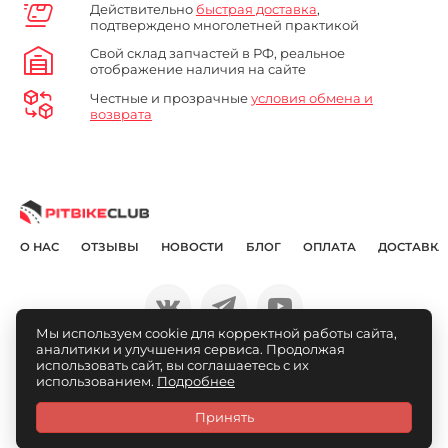
Действительно
быстрая доставка
,
подтверждено многолетней практикой
Свой склад запчастей в РФ, реальное
отображение наличия на сайте
Честные и прозрачные
условия обмена и
возврата
О НАС
ОТЗЫВЫ
НОВОСТИ
БЛОГ
ОПЛАТА
ДОСТАВКА
Мы используем cookie для корректной работы сайта,
аналитики и улучшения сервиса. Продолжая
© Pitbikeclub.ru 2012-2026
использовать сайт, вы соглашаетесь с их
использованием.
Подробнее
Принять
Каталог
Связаться
Личный
Избранное
Сравнение
Корзина