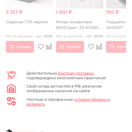
3 157 ₽
1 691 ₽
190 ₽
Сиденье TTR черное
Ротор генератора
Подшипник 
KAYO двиг. ZS NC250
40х12х17
(вод.охл.)
48
Нет в наличии - арт.
2509
Нет в наличии - арт.
3049
Нет в наличии
Купить
Купить
Купить
Действительно
быстрая доставка
,
подтверждено многолетней практикой
Свой склад запчастей в РФ, реальное
отображение наличия на сайте
Честные и прозрачные
условия обмена и
возврата