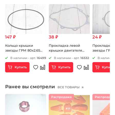
147 ₽
38 ₽
24 ₽
Кольцо крышки
Прокладка левой
Прокладка 
звезды ГРМ 80х2.65
крышки двигателя
звезды ГРМ
ZS172FMM-3A (CB250-F)
ZS172FMM-3A (CB250-F)
ZS172FMM-3A
92
В наличии - арт.
16499
В наличии - арт.
16532
В наличии 
)
ZS172FMM-5 (PR250)
ZS169MM (CB250-A)
ZS172FMM-5 
ZS170MM-2 (CB250)
Купить
Купить
Купить
Ранее вы смотрели
ВСЕ ТОВАРЫ
Распродажа
Распродаж