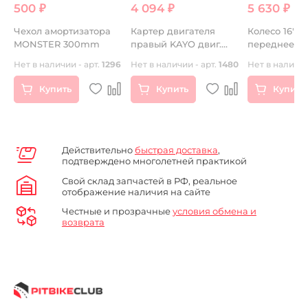
500 ₽
4 094 ₽
5 630 ₽
Чехол амортизатора
Картер двигателя
Колесо 16" 2.
MONSTER 300mm
правый KAYO двиг.
переднее в 
YX140Е см3 (эл.стартер)
(диск алюми
13
Нет в наличии - арт.
1296
Нет в наличии - арт.
1480
Нет в наличии
CN
покрышка
дорожная,т
Купить
Купить
Купить
диск) KAYO
Действительно
быстрая доставка
,
подтверждено многолетней практикой
Свой склад запчастей в РФ, реальное
отображение наличия на сайте
Честные и прозрачные
условия обмена и
возврата