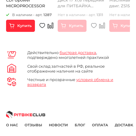
MICROPROCESSOR
для ПИТБАЙКА
двиг. ZS155 
алюминиевый
(P060376) C
В наличии - арт.
1287
Нет в наличии - арт.
1311
Нет в наличии
Купить
Купить
Купить
Действительно
быстрая доставка
,
подтверждено многолетней практикой
Свой склад запчастей в РФ, реальное
отображение наличия на сайте
Честные и прозрачные
условия обмена и
возврата
О НАС
ОТЗЫВЫ
НОВОСТИ
БЛОГ
ОПЛАТА
ДОСТАВКА