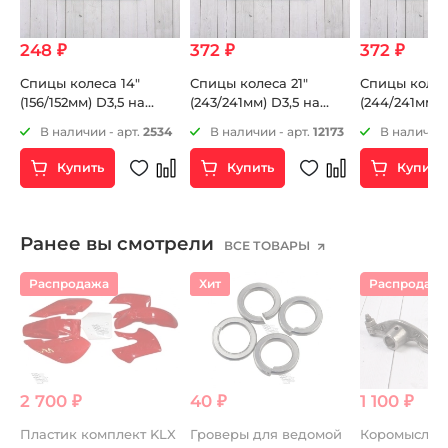
248 ₽
372 ₽
372 ₽
Спицы колеса 14"
Спицы колеса 21"
Спицы колес
(156/152мм) D3,5 на
(243/241мм) D3,5 на
(244/241мм) 
питбайк 6шт
мотоцикл 6шт
мотоцикл 6ш
5
В наличии - арт.
2534
В наличии - арт.
12173
В наличии 
Купить
Купить
Купить
Ранее вы смотрели
ВСЕ ТОВАРЫ
Распродажа
Хит
Распродаж
2 700 ₽
40 ₽
1 100 ₽
Пластик комплект KLX
Гроверы для ведомой
Коромысла в