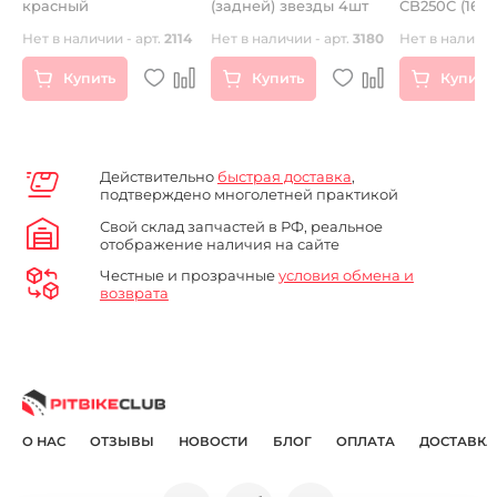
красный
(задней) звезды 4шт
CB250C (169
Нет в наличии - арт.
2114
Нет в наличии - арт.
3180
Нет в наличии
Купить
Купить
Купить
Действительно
быстрая доставка
,
подтверждено многолетней практикой
Свой склад запчастей в РФ, реальное
отображение наличия на сайте
Честные и прозрачные
условия обмена и
возврата
О НАС
ОТЗЫВЫ
НОВОСТИ
БЛОГ
ОПЛАТА
ДОСТАВКА