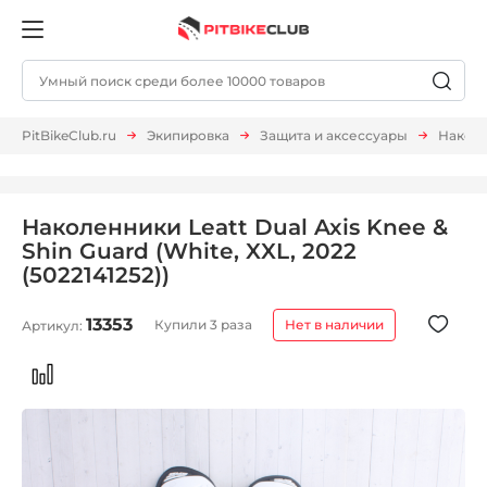
PitBikeClub.ru
Экипировка
Защита и аксессуары
Накол
Наколенники Leatt Dual Axis Knee &
Shin Guard (White, XXL, 2022
(5022141252))
13353
Купили 3 раза
Нет в наличии
Артикул: