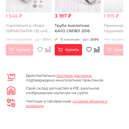
1 545 ₽
3 197 ₽
1 915 ₽
B
Сцепление в сборе
Труба выхлопная
Приемная т
153FMI/154FMI 125 см3
KAYO CRF801 2016
глушителя K
усиленное 3-х
3
Нет в наличии - арт.
3014
В наличии - арт.
3495
Нет в наличии
дисковое
Купить
Купить
Купить
Действительно
быстрая доставка
,
подтверждено многолетней практикой
Свой склад запчастей в РФ, реальное
отображение наличия на сайте
Честные и прозрачные
условия обмена и
возврата