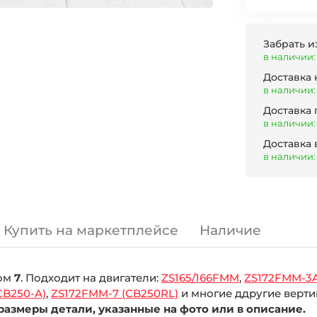
Забрать и
в наличии:
Доставка
в наличии:
Доставка
в наличии:
Доставка 
в наличии:
Купить на маркетплейсе
Наличие
ром
7
. Подходит на двигатели:
ZS165/166FMM
,
ZS172FMM-3A
CB250-A)
,
ZS172FMM-7 (CB250RL)
и многие ддругие верт
азмеры детали, указанные на фото или в описание.