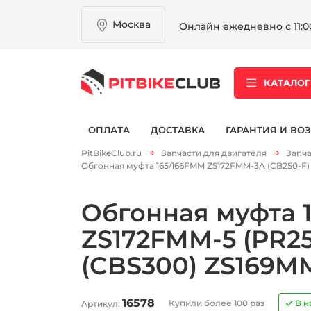
Москва
Онлайн ежедневно с 11:00
КАТАЛОГ
ОПЛАТА
ДОСТАВКА
ГАРАНТИЯ И ВОЗ
PitBikeClub.ru
Запчасти для двигателя
Запча
Обгонная муфта 165/166FMM ZS172FMM-3A (CB250-F) 
Обгонная муфта 
ZS172FMM-5 (PR25
(CBS300) ZS169MM
16578
Купили более 100 раз
В н
Артикул: