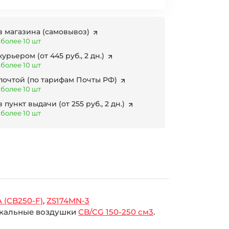
з магазина
(самовывоз)
 более 10 шт
 курьером
(от 445 руб., 2 дн.)
 более 10 шт
 почтой
(по тарифам Почты РФ)
 более 10 шт
в пункт выдачи
(от 255 руб., 2 дн.)
 более 10 шт
 (CB250-F)
,
ZS174MN-3
икальные воздушки
CB/CG 150-250 см3
.