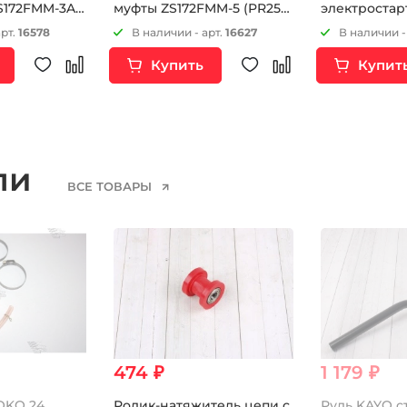
S172FMM-3A
муфты ZS172FMM-5 (PR250)
электростар
172FMM-5
ZS172FMM-7 (CB250RL)
ZS172FMM-5 
арт.
16578
В наличии - арт.
16627
В наличии -
2FMM-7
ZS172FMM-7 
Купить
Купит
174MN-3
69MM (CB250-
ели
ВСЕ ТОВАРЫ
474 ₽
1 179 ₽
OKO 24
Ролик-натяжитель цепи с
Руль KAYO с