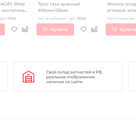
(AGIP) iRide
Трос газа красный
Фильтр воз
0 синтетика
900мм+135мм
угловой зе
арт.
1720
Нет в наличии - арт.
2636
Нет в наличии 
Купить
Купит
Свой склад запчастей в РФ,
реальное отображение
наличия на сайте