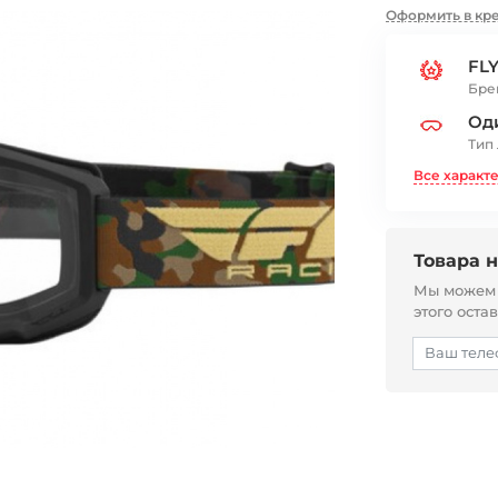
Оформить в кр
FL
Бре
Од
Тип
Все характ
Товара н
Мы можем с
этого оста