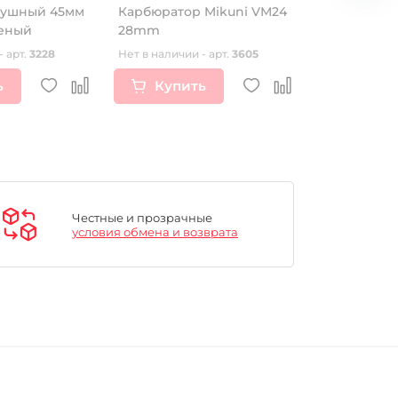
душный 45мм
Карбюратор Mikuni VM24
Генератор
леный
28mm
YX140/150/1
- арт.
3228
Нет в наличии - арт.
3605
Нет в наличии
ь
Купить
Купи
Честные и прозрачные
условия обмена и возврата