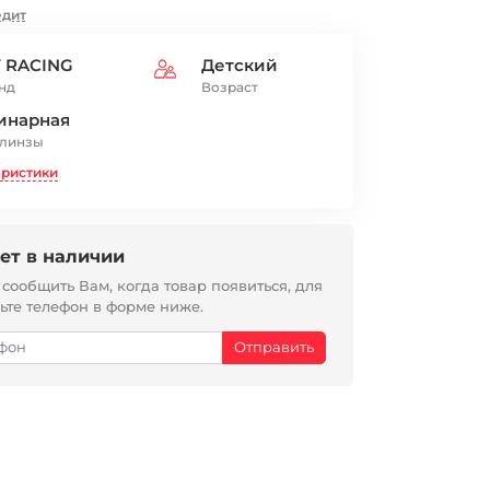
едит
Y RACING
Детский
нд
Возраст
инарная
 линзы
еристики
ет в наличии
ообщить Вам, когда товар появиться, для
вьте телефон в форме ниже.