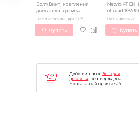
ерхний
Болт(Винт) крепления
Масло 4Т ENI 
0)
двигателя к раме
offroad 10W5
М8*130мм верхний
1L
рт.
15531
Нет в наличии - арт.
1271
Нет в наличии - 
Германия
Купить
Купить
Действительно
быстрая
доставка
, подтверждено
многолетней практикой