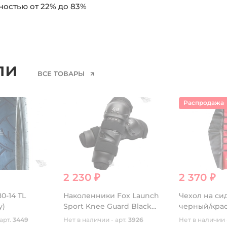
ностью от 22% до 83%
ели
ВСЕ ТОВАРЫ
Распродажа
2 230 ₽
2 370 ₽
0-14 TL
Наколенники Fox Launch
Чехол на си
y)
Sport Knee Guard Black
черный/кра
(29030-001-OS)
арт.
3449
Нет в наличии - арт.
3926
Нет в наличии 