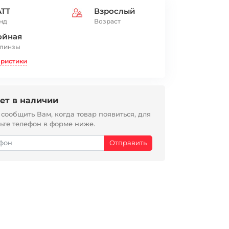
ATT
Взрослый
нд
Возраст
ойная
 линзы
еристики
ет в наличии
ообщить Вам, когда товар появиться, для
вьте телефон в форме ниже.