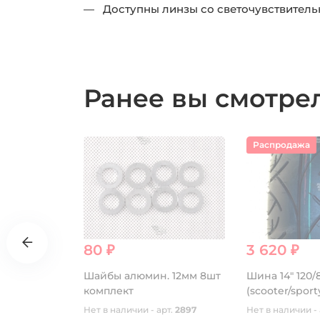
— Доступны линзы со светочувствитель
Ранее вы смотр
Распродажа
80 ₽
3 620 ₽
й GR8
Шайбы алюмин. 12мм 8шт
Шина 14" 120/8
комплект
(scooter/sport
рт.
16448
Нет в наличии - арт.
2897
Нет в наличии - 