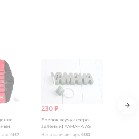
230 ₽
50 ₽
дение
Брелок каучук (серо-
Сайлентбл
сный
зеленый) YAMAHA AS
амортизат
HORZA
- арт.
4167
Нет в наличии - арт.
4583
Нет в наличии