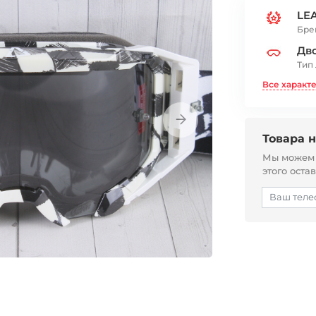
LE
Бре
Дв
Тип
Все характ
Товара н
Мы можем с
этого оста