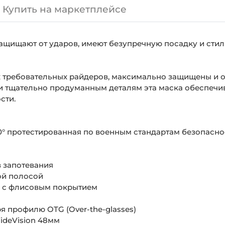
Купить на маркетплейсе
защищают от ударов, имеют безупречную посадку и стил
мых требовательных райдеров, максимально защищены и 
 и тщательно продуманным деталям эта маска обеспечив
сти.
° протестированная по военным стандартам безопасно
 запотевания
ой полосой
 с флисовым покрытием
 профилю OTG (Over-the-glasses)
deVision 48мм