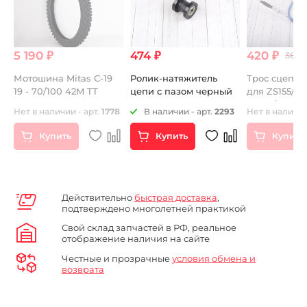
5 190 ₽
474 ₽
420 ₽
380.
Мотошина Mitas C-19
Ролик-натяжитель
Трос сцепле
19 - 70/100 42M TT
цепи с пазом черный
для ZS155/16
YX150/160 9
Нет в наличии - арт.
1778
В наличии - арт.
2293
Нет в наличии
Купить
Купить
Купить
Действительно
быстрая доставка
,
подтверждено многолетней практикой
Свой склад запчастей в РФ, реальное
отображение наличия на сайте
Честные и прозрачные
условия обмена и
возврата