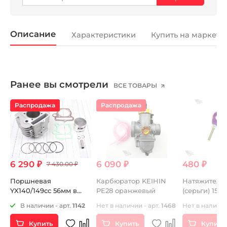
Описание
Характеристики
Купить на маркетп
Ранее вы смотрели
ВСЕ ТОВАРЫ
Распродажа
Распродажа
6 290 ₽
6 090 ₽
480 ₽
7 430.00 ₽
Поршневая
Карбюратор KEIHIN
Натяжители
YX140/149cc 56мм в
PE28 оранжевый
(серьги) 15м
сборе
фиолетовые
1
В наличии - арт.
1142
Нет в наличии - арт.
1468
Нет в наличии
Купить
Купить
Купить