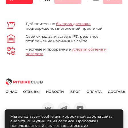
Действительно
быстрая доставка
,
подтверждено многолетней практикой
Свой склад запчастей в РФ, реальное
отображение наличия на сайте
Честные и прозрачные
условия обмена и
возврата
О НАС
ОТЗЫВЫ
НОВОСТИ
БЛОГ
ОПЛАТА
ДОСТАВКА
Мы используем cookie для корректной работы сайта,
аналитики и улучшения сервиса. Продолжая
© Pitbikeclub.ru 2012-2026
использовать сайт, вы соглашаетесь с их