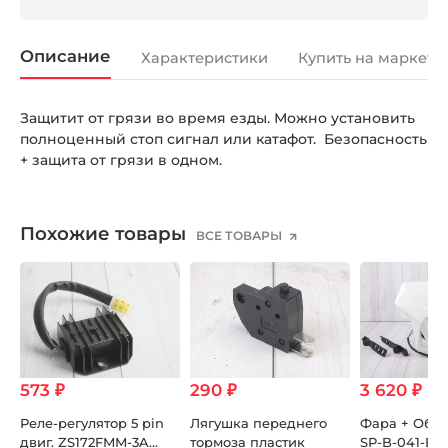
Описание
Характеристики
Купить на маркетп
Защитит от грязи во время езды. Можно установить
полноценный стоп сигнал или катафот. Безопасность
+ защита от грязи в одном.
Похожие товары
ВСЕ ТОВАРЫ
573 ₽
290 ₽
3 620 ₽
G-
Реле-регулятор 5 pin
Лягушка переднего
Фара + Обте
двиг. ZS172FMM-3A
тормоза пластик
SP-B-041-B