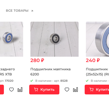
ВСЕ ТОВАРЫ
280 ₽
240 ₽
заднего
Подшипник маятника
Подшипник 
2RS XTB
6200
(25x52x15) (R
арт.
17020
В наличии - арт.
8528
В наличии -
Купить
Купит