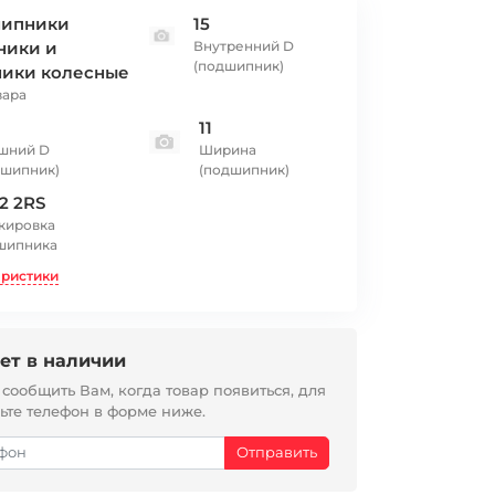
ипники
15
ники и
Внутренний D
(подшипник)
ники колесные
вара
11
шний D
Ширина
дшипник)
(подшипник)
2 2RS
кировка
шипника
еристики
ет в наличии
ообщить Вам, когда товар появиться, для
вьте телефон в форме ниже.