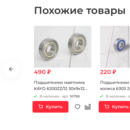
Похожие товары
490 ₽
220 ₽
FMI-
Подшипники маятника
Подшипники 
KAYO 6200ZZ/12 30х9х12
колеса 6303 
(Пара 2шт)
т.
9594
В наличии - арт.
16758
В наличии - 
Купить
Купить