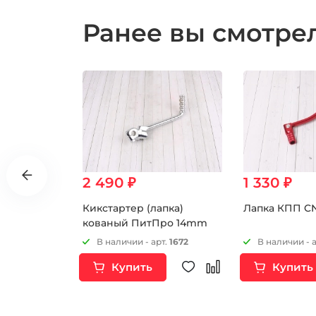
Ранее вы смотр
2 490 ₽
1 330 ₽
Кикстартер (лапка)
Лапка КПП C
черный
кованый ПитПро 14mm
рт.
14282
В наличии - арт.
1672
В наличии - 
Купить
Купить