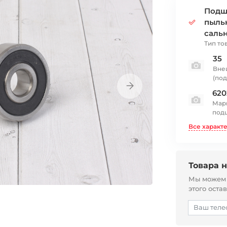
Подш
пыль
саль
Тип то
35
Вне
(по
620
Мар
под
Все характ
Товара н
Мы можем с
этого оста