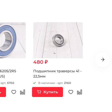
480 ₽
520 ₽
6205/2RS
Подшипник траверсы 41 -
Подшипник 
US)
22,5мм
24 мм
 арт.
5702
В наличии - арт.
2160
В наличии 
ь
Купить
Купи