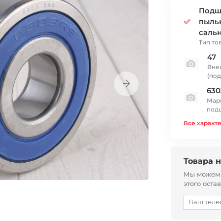
Подш
пыль
саль
Тип то
47
Вне
(по
630
Мар
под
Все характ
Товара н
Мы можем с
этого оста