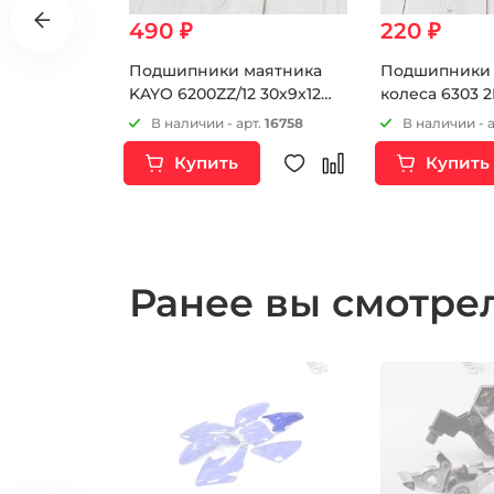
490 ₽
220 ₽
FMI-
Подшипники маятника
Подшипники 
KAYO 6200ZZ/12 30х9х12
колеса 6303 
(Пара 2шт)
т.
9594
В наличии - арт.
16758
В наличии - 
Купить
Купить
Ранее вы смотр