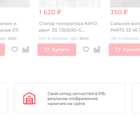
1 620 ₽
350 ₽
ления и
Статор генератора KAYO
Сальник вил
тормоза откидные Е11
двиг. ZS CB250D-G
PARTS 33 45 1
(воздушный)
пыльником
арт.
2352
Нет в наличии - арт.
3044
Нет в наличии 
Купить
Купит
Свой склад запчастей в РФ,
реальное отображение
наличия на сайте