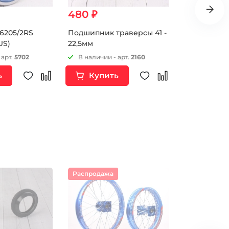
480 ₽
520 ₽
6205/2RS
Подшипник траверсы 41 -
Подшипник 
US)
22,5мм
24 мм
 арт.
5702
В наличии - арт.
2160
В наличии 
ь
Купить
Купи
Распродажа