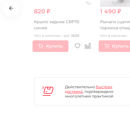
820 ₽
1 490 ₽
ной мото
Крыло заднее CRF70
Рычаги сцеп
ный)
синее
т.
16955
Нет в наличии - арт.
1630
Нет в наличии - 
Купить
Купить
Действительно
быстрая
доставка
, подтверждено
многолетней практикой