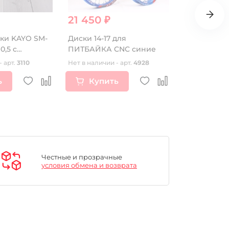
21 450 ₽
1 205 ₽
ки KAYO SM-
Диски 14-17 для
Ручка газа
0,5 c
ПИТБАЙКА CNC синие
CRF 250/45
- арт.
3110
Нет в наличии - арт.
4928
Нет в наличии
ь
Купить
Купи
Честные и прозрачные
условия обмена и возврата