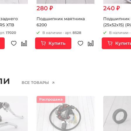
280 ₽
240 ₽
заднего
Подшипник маятника
Подшипник 
2RS XTB
6200
(25x52x15) (R
арт.
17020
В наличии - арт.
8528
В наличии -
Купить
Купит
ели
ВСЕ ТОВАРЫ
Распродажа