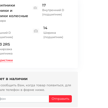
ипники
17
ники и
Внутренний D
(подшипник)
ники колесные
вара
14
шний D
Ширина
дшипник)
(подшипник)
3 2RS
кировка
шипника
еристики
ет в наличии
ообщить Вам, когда товар появиться, для
вьте телефон в форме ниже.