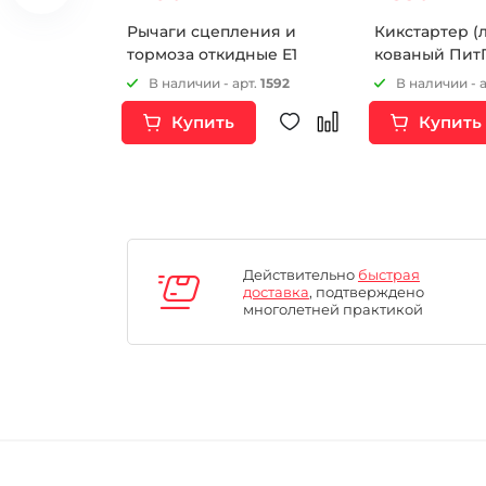
x XT60male
Рычаги сцепления и
Кикстартер (
тормоза откидные Е1
кованый Пит
черный
рт.
16939
В наличии - арт.
1592
В наличии - 
Купить
Купить
Действительно
быстрая
доставка
, подтверждено
многолетней практикой