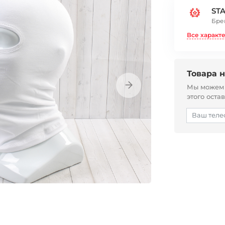
ST
Бре
Все характ
Товара н
Мы можем с
этого оста