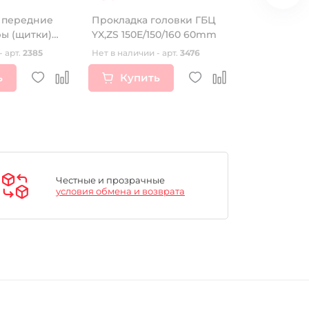
 передние
Прокладка головки ГБЦ
Брелок ре
ы (щитки)
YX,ZS 150Е/150/160 60mm
"ROCKSTAR
- арт.
2385
Нет в наличии - арт.
3476
Нет в наличии
ь
Купить
Купи
Честные и прозрачные
условия обмена и возврата