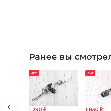
Ранее вы смотр
Хит
Хит
1 290 ₽
1 830 ₽