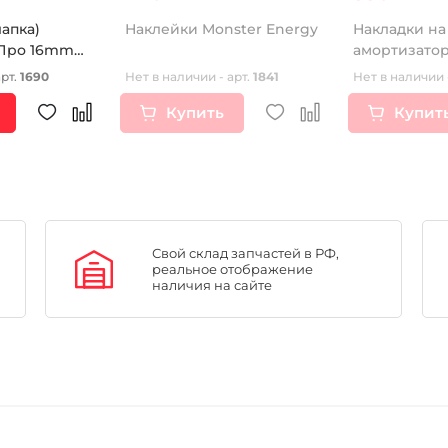
лапка)
Наклейки Monster Energy
Накладки на
Про 16mm
амортизатор
тип 1 белые
арт.
1690
Нет в наличии - арт.
1841
Нет в наличии 
Купить
Купит
Свой склад запчастей в РФ,
реальное отображение
наличия на сайте