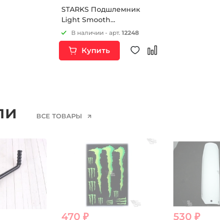
STARKS Подшлемник
Light Smooth
(унисекс,one
В наличии - арт.
12248
size,изумруд)
Купить
ели
ВСЕ ТОВАРЫ
470 ₽
530 ₽