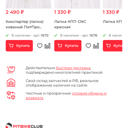
2 490 ₽
1 330 ₽
1 330 ₽
Кикстартер (лапка)
Лапка КПП CNC
Лапка КПП 
кованый ПитПро
красная
14mm
64
В наличии - арт.
1672
В наличии - арт.
1676
В наличии 
Купить
Купить
Купить
Действительно
быстрая доставка
,
подтверждено многолетней практикой
Свой склад запчастей в РФ, реальное
отображение наличия на сайте
Честные и прозрачные
условия обмена и
возврата