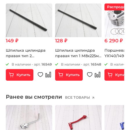
Распродаж
149 ₽
128 ₽
6 290 ₽
7 
В
Шпилька цилиндра
Шпилька цилиндра
Поршневая
правая тип 2
правая тип 1 М8х225мм
YX140/149cc 
М8х225мм ZS172FMM-
ZS172FMM-3A (CB250-F)
сборе
3
В наличии - арт.
16549
В наличии - арт.
16548
В наличии 
3A (CB250-F)
ZS172FMM-5 (PR250)
ZS172FMM-5 (PR250)
Купить
Купить
Купить
Ранее вы смотрели
ВСЕ ТОВАРЫ