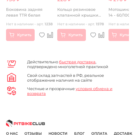
Боковина задняя
Кольцо резиновое
Мотошина Mi
левая TTR белая
клапанной крышки
14 - 60/100 
YX150/160
Нет в наличии - арт.
1238
Нет в наличии - арт.
1578
Нет в наличии
Купить
Купить
Купить
Действительно
быстрая доставка
,
подтверждено многолетней практикой
Свой склад запчастей в РФ, реальное
отображение наличия на сайте
Честные и прозрачные
условия обмена и
возврата
О НАС
ОТЗЫВЫ
НОВОСТИ
БЛОГ
ОПЛАТА
ДОСТАВКА