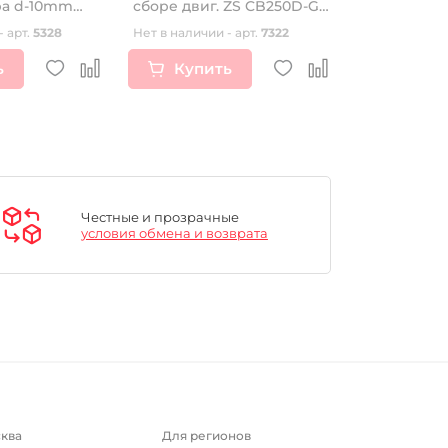
ра d-10mm
сборе двиг. ZS CB250D-G
пальца Kosh
(воздушный) OEM
- арт.
5328
Нет в наличии - арт.
7322
Нет в наличии
ь
Купить
Купи
Честные и прозрачные
условия обмена и возврата
ква
Для регионов