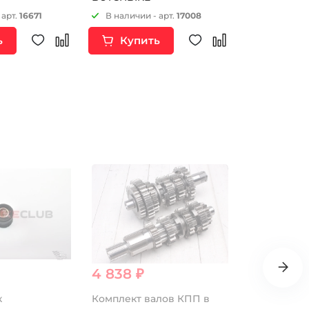
/ 2000 Вт 4
 арт.
16671
В наличии - арт.
17008
В наличии 
ь
Купить
Купи
4 838 ₽
570 ₽
к
Комплект валов КПП в
Подшипник