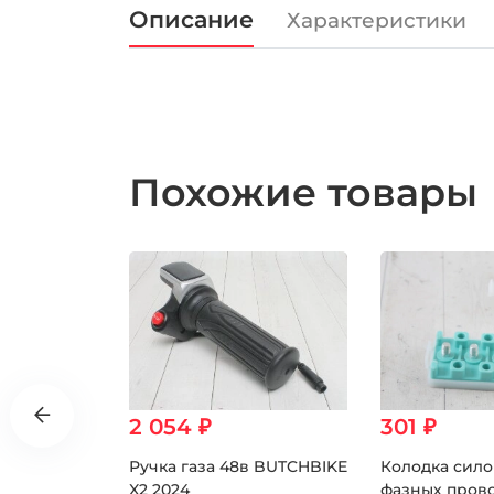
Описание
Характеристики
Похожие товары
2 054 ₽
301 ₽
 до
Ручка газа 48в BUTCHBIKE
Колодка сил
здом
X2 2024
фазных пров