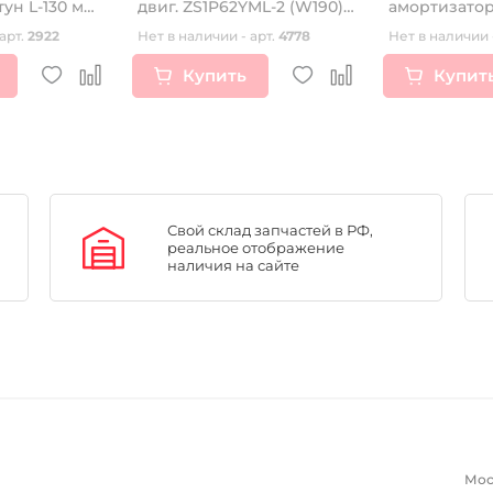
двиг. ZS1P62YML-2 (W190)
амортизато
CN
HORZA
арт.
2922
Нет в наличии - арт.
4778
Нет в наличии 
Купить
Купит
Свой склад запчастей в РФ,
реальное отображение
наличия на сайте
Мос