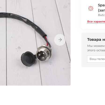
Spa
(за
Butc
Все характ
Товара н
Мы можем с
этого оста