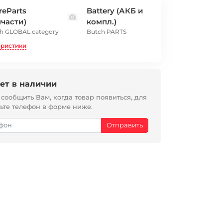
reParts
Battery (АКБ и
пчасти)
компл.)
h GLOBAL category
Butch PARTS
еристики
ет в наличии
ообщить Вам, когда товар появиться, для
вьте телефон в форме ниже.