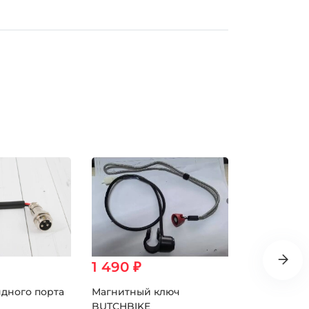
1 490 ₽
9 360 ₽
дного порта
Магнитный ключ
Контролле
BUTCHBIKE
бесщеточно