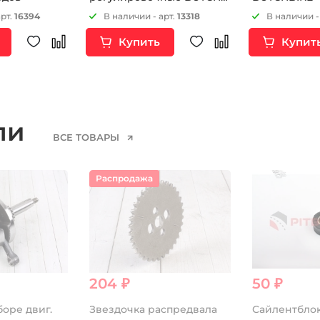
Х2 2шт
арт.
16394
В наличии - арт.
13318
В наличии -
Купить
Купит
ели
ВСЕ ТОВАРЫ
Распродажа
204 ₽
50 ₽
боре двиг.
Звездочка распредвала
Сайлентбло