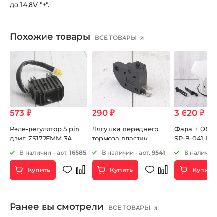
до 14,8V "+".
Похожие товары
ВСЕ ТОВАРЫ
573 ₽
290 ₽
3 620 ₽
G-
Реле-регулятор 5 pin
Лягушка переднего
Фара + Обте
двиг. ZS172FMM-3A
тормоза пластик
SP-B-041-B
(CB250-F) ZS172FMM-5
4
В наличии - арт.
16585
В наличии - арт.
9541
В наличии 
(PR250) ZS172FMM-7
(CB250RL)
Купить
Купить
Купить
Ранее вы смотрели
ВСЕ ТОВАРЫ