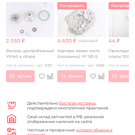
Распродажа
Распродаж
2 030 ₽
4 630 ₽
44 ₽
6 600.00 ₽
.
Фильтр центробежный
Картера левая часть
Прокладка 
YX140 в сборе
(половина) YX 150-5
платы 110/125
)
Нет в наличии - арт.
1137
Нет в наличии - арт.
1486
Нет в наличии
Купить
Купить
Купить
Действительно
быстрая доставка
,
подтверждено многолетней практикой
Свой склад запчастей в РФ, реальное
отображение наличия на сайте
Честные и прозрачные
условия обмена и
возврата