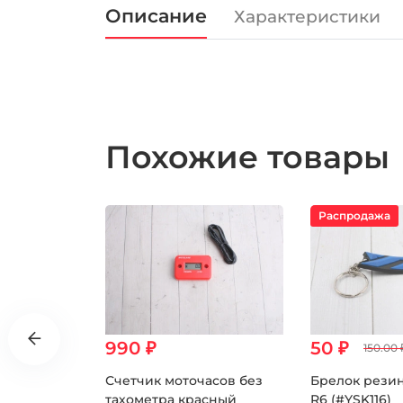
Описание
Характеристики
Похожие товары
Распродажа
990 ₽
50 ₽
₽
150.00 
овый THE
Счетчик моточасов без
Брелок рези
тиколор)
тахометра красный
R6 (#YSK116)