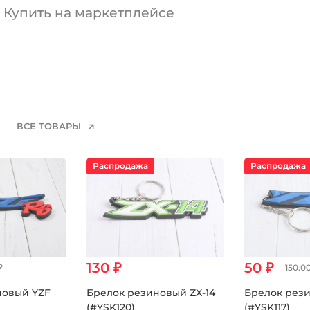
Купить на маркетплейсе
ВСЕ ТОВАРЫ
Распродажа
Распродажа
130 ₽
50 ₽
₽
150.00
новый YZF
Брелок резиновый ZX-14
Брелок рези
(#YSK120)
(#YSK117)