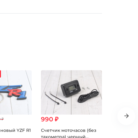
Распродаж
990 ₽
50 ₽
 ₽
150.
новый YZF R1
Счетчик моточасов (без
Брелок резин
тахометра) черный
(#KML)