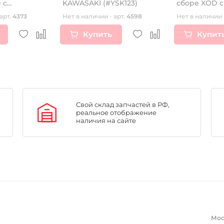
 с
KAWASAKI (#YSK123)
сборе XOD c
мозными
задний и п
арт.
4373
Нет в наличии - арт.
4598
Нет в наличии 
ездой
Купить
Купит
Свой склад запчастей в РФ,
реальное отображение
наличия на сайте
Мос