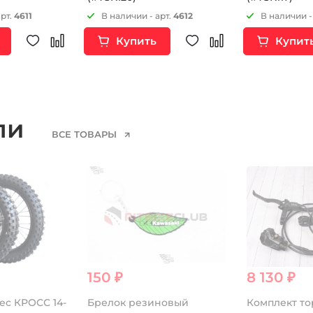
арт.
4611
В наличии - арт.
4612
В наличии -
Купить
Купит
ели
ВСЕ ТОВАРЫ
150 ₽
8 130 ₽
ес КРОСС 14-
Брелок резиновый
Комплект то