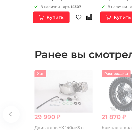
т.
4606
В наличии - арт.
14307
В наличии - 
Купить
Купить
Ранее вы смотр
Хит
Распродажа
29 990 ₽
21 870 ₽
Двигатель YX 140см3 в
Комплект кол