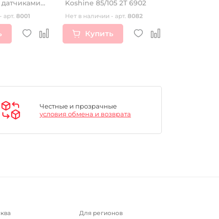
 датчиками
Koshine 85/105 2Т 6902
номера
ередний
- арт.
8001
Нет в наличии - арт.
8082
Нет в наличии
ь
Купить
Купи
Честные и прозрачные
условия обмена и возврата
ква
Для регионов