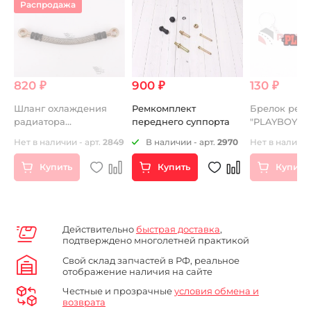
Распродажа
820 ₽
900 ₽
130 ₽
Шланг охлаждения
Ремкомплект
Брелок рез
радиатора
переднего суппорта
"PLAYBOY"
армированный
Нет в наличии - арт.
2849
В наличии - арт.
2970
Нет в наличии
125/140cc 10х10
Купить
Купить
Купить
Действительно
быстрая доставка
,
подтверждено многолетней практикой
Свой склад запчастей в РФ, реальное
отображение наличия на сайте
Честные и прозрачные
условия обмена и
возврата