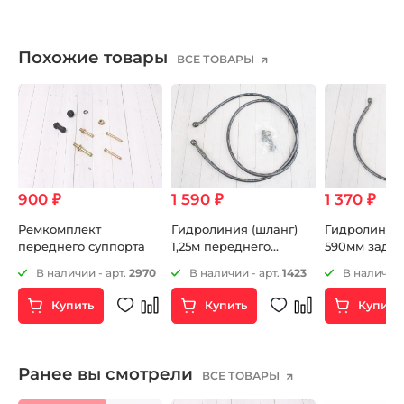
Похожие товары
ВСЕ ТОВАРЫ
900 ₽
1 590 ₽
1 370 ₽
в
Ремкомплект
Гидролиния (шланг)
Гидролиния 
переднего суппорта
1,25м переднего
590мм задне
тормоза 10"-10"
тормоза 10"-
89
В наличии - арт.
2970
В наличии - арт.
1423
В наличии 
Купить
Купить
Купить
Ранее вы смотрели
ВСЕ ТОВАРЫ