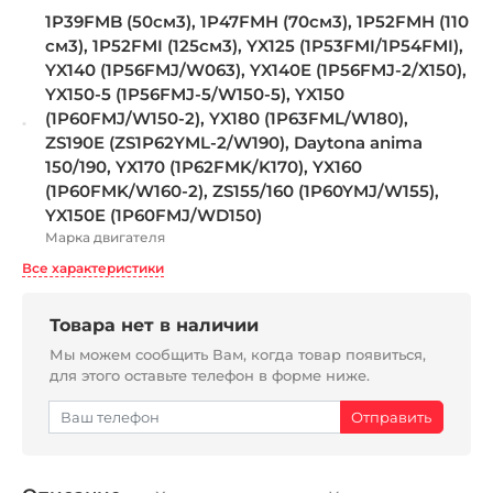
1P39FMB (50см3), 1P47FMH (70см3), 1P52FMH (110
см3), 1P52FMI (125см3), YX125 (1P53FMI/1P54FMI),
YX140 (1P56FMJ/W063), YX140E (1P56FMJ-2/X150),
YX150-5 (1P56FMJ-5/W150-5), YX150
(1P60FMJ/W150-2), YX180 (1P63FML/W180),
ZS190E (ZS1P62YML-2/W190), Daytona anima
150/190, YX170 (1P62FMK/K170), YX160
(1P60FMK/W160-2), ZS155/160 (1P60YMJ/W155),
YX150E (1P60FMJ/WD150)
Марка двигателя
Все характеристики
Товара нет в наличии
Мы можем сообщить Вам, когда товар появиться,
для этого оставьте телефон в форме ниже.