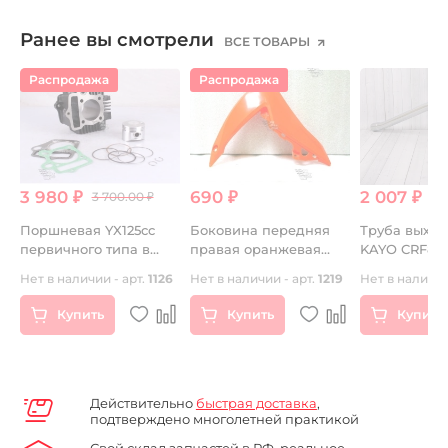
Ранее вы смотрели
ВСЕ ТОВАРЫ
Распродажа
Распродажа
3 980 ₽
690 ₽
2 007 ₽
 ₽
3 700.00 ₽
Поршневая YX125cc
Боковина передняя
Труба выхло
первичного типа в
правая оранжевая
KAYO CRF80
г.
сборе
BSE PH10 LANNER
68
Нет в наличии - арт.
1126
Нет в наличии - арт.
1219
Нет в наличии
Купить
Купить
Купить
Действительно
быстрая доставка
,
подтверждено многолетней практикой
Свой склад запчастей в РФ, реальное