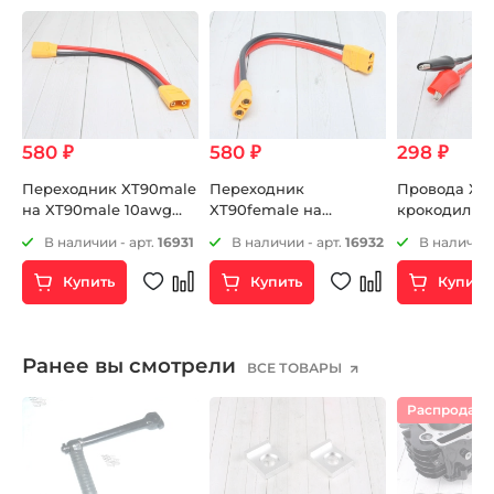
580 ₽
580 ₽
298 ₽
Переходник XT90male
Переходник
Провода XT6
на XT90male 10awg
XT90female на
крокодильч
200mm
XT90female 10awg
2
В наличии - арт.
16931
В наличии - арт.
16932
В наличии 
200mm
Купить
Купить
Купить
Ранее вы смотрели
ВСЕ ТОВАРЫ
Распродаж