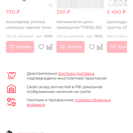
730 ₽
350 ₽
2 490 ₽
H
Кикстартер (лапка)
Натяжители цепи
Цилиндро-п
стальная черная 14мм
приводной TTR125-250
группа 4T дв
26
Нет в наличии - арт.
1688
Нет в наличии - арт.
1856
Нет в наличии
Купить
Купить
Купить
Действительно
быстрая доставка
,
подтверждено многолетней практикой
Свой склад запчастей в РФ, реальное
отображение наличия на сайте
Честные и прозрачные
условия обмена и
возврата