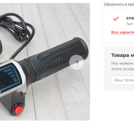
Оформить в кр
эл
Тип
Все характ
Товара н
Мы можем с
этого оста