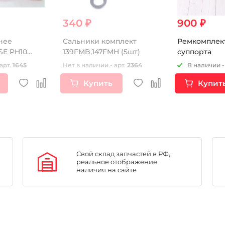
340 ₽
900 ₽
нее
Сальники комплект
Ремкомплек
SE PH10
139FMB,147FMH (5шт)
суппорта
арт.
1645
Нет в наличии - арт.
2364
В наличии -
Купить
Купит
Свой склад запчастей в РФ,
реальное отображение
наличия на сайте