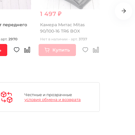
1 497 ₽
2 980 ₽
т переднего
Камера Митас Mitas
Сиденье KL
90/100-16 TR6 BOX
УЦЕНКА
 арт.
2970
Нет в наличии - арт.
3737
Нет в наличии
ь
Купить
Купи
Честные и прозрачные
условия обмена и возврата