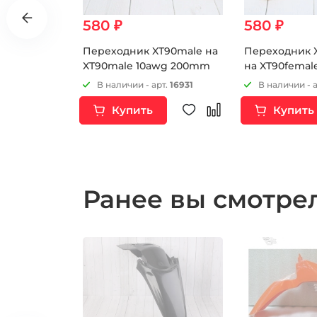
580 ₽
580 ₽
80.00 ₽
оре 0-90v
Переходник XT90male на
Переходник 
XT90male 10awg 200mm
на XT90femal
200mm
т.
8002
В наличии - арт.
16931
В наличии - 
Купить
Купить
Ранее вы смотр