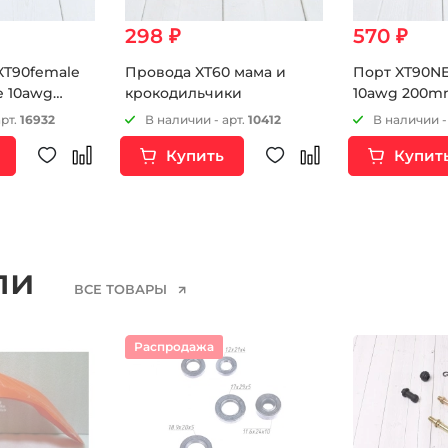
298 ₽
570 ₽
XT90female
Провода XT60 мама и
Порт XT90N
e 10awg
крокодильчики
10awg 200
арт.
16932
В наличии - арт.
10412
В наличии -
Купить
Купит
ели
ВСЕ ТОВАРЫ
Распродажа