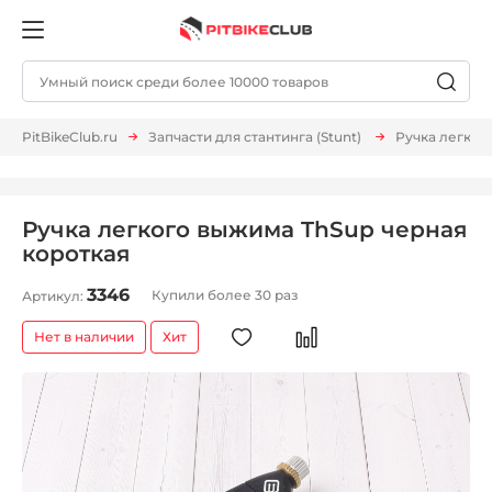
PitBikeClub.ru
Запчасти для стантинга (Stunt)
Ручка легког
Ручка легкого выжима ThSup черная
короткая
3346
Купили более 30 раз
Артикул:
Нет в наличии
Хит