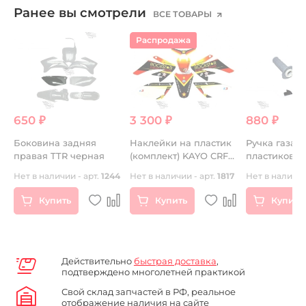
Ранее вы смотрели
ВСЕ ТОВАРЫ
Распродажа
650 ₽
3 300 ₽
880 ₽
5
Боковина задняя
Наклейки на пластик
Ручка газа
правая TTR черная
(комплект) KAYO CRF
пластиковая
"ROCKSTAR"
грипсами
Нет в наличии - арт.
1244
Нет в наличии - арт.
1817
Нет в наличии
Купить
Купить
Купить
Действительно
быстрая доставка
,
подтверждено многолетней практикой
Свой склад запчастей в РФ, реальное
отображение наличия на сайте