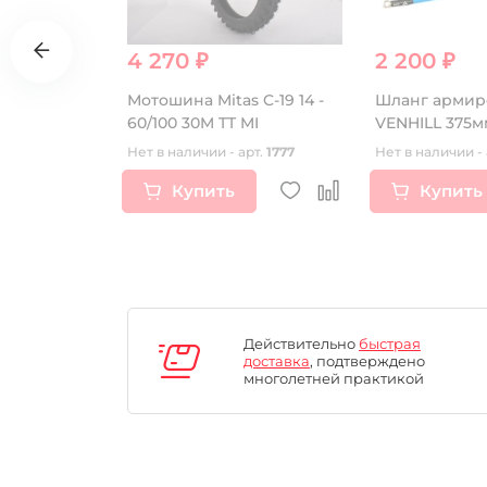
4 270 ₽
2 200 ₽
ектор 27мм
Мотошина Mitas C-19 14 -
Шланг арми
60/100 30M TT MI
рт.
17036
Нет в наличии - арт.
1777
Нет в наличии - 
Купить
Купить
Действительно
быстрая
доставка
, подтверждено
многолетней практикой