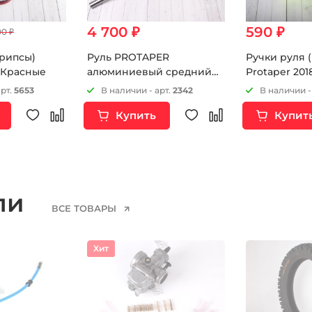
4 700 ₽
590 ₽
00 ₽
грипсы)
Руль PROTAPER
Ручки руля 
8 Красные
алюминиевый средний
Protaper 20
титановый
арт.
5653
В наличии - арт.
2342
В наличии -
Купить
Купит
ели
ВСЕ ТОВАРЫ
Хит