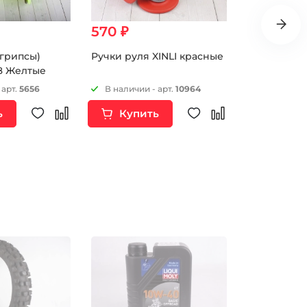
570 ₽
390 ₽
(грипсы)
Ручки руля XINLI красные
Ручки руля
18 Желтые
зеленые
 арт.
5656
В наличии - арт.
10964
В наличии 
ь
Купить
Купи