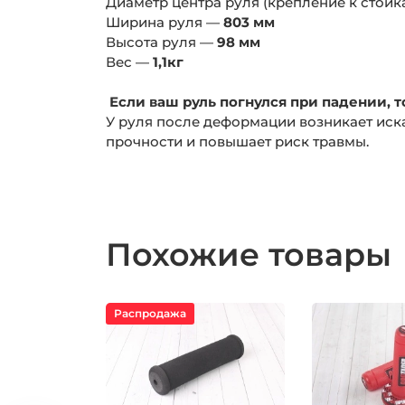
Диаметр центра руля (крепление к стой
Ширина руля —
803 мм
Высота руля —
98 мм
Вес —
1,1кг
Если ваш руль погнулся при падении, то
У руля после деформации возникает иск
прочности и повышает риск травмы.
Похожие товары
Распродажа