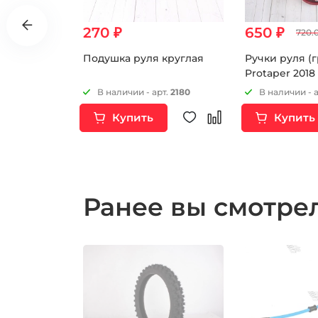
270 ₽
650 ₽
720.
NLI синие
Подушка руля круглая
Ручки руля (
Protaper 201
т.
10966
В наличии - арт.
2180
В наличии - 
Купить
Купить
Ранее вы смотр