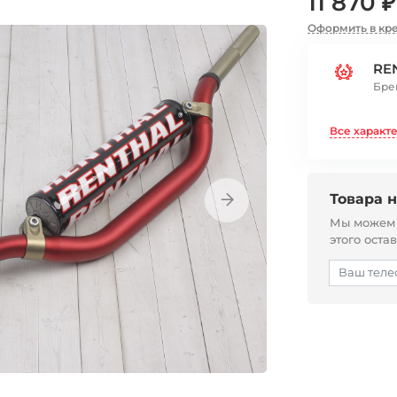
11 870 ₽
Оформить в кр
RE
Бре
Все характ
Товара н
Мы можем с
этого оста