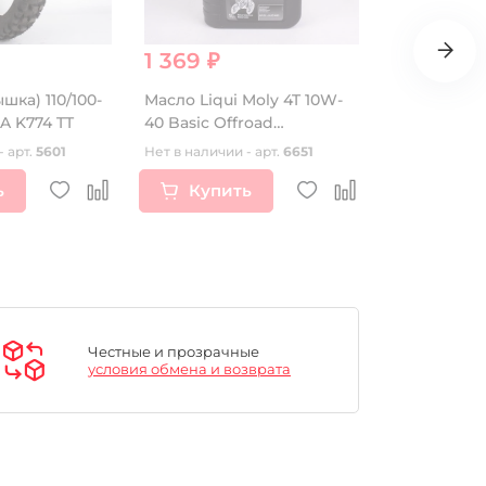
1 369 ₽
320 ₽
ка) 110/100-
Масло Liqui Moly 4T 10W-
Крышка ве
A K774 TT
40 Basic Offroad
ZS190E
(минеральное) 1 л
- арт.
5601
Нет в наличии - арт.
6651
Нет в наличии
ь
Купить
Купи
Честные и прозрачные
условия обмена и возврата