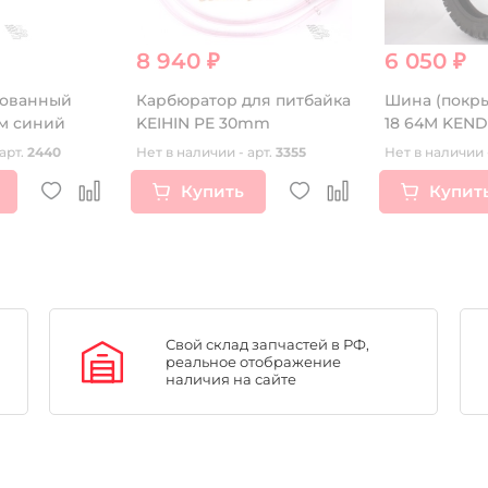
8 940 ₽
6 050 ₽
рованный
Карбюратор для питбайка
Шина (покрыш
VENHILL 375мм синий
KEIHIN PE 30mm
18 64M KEND
арт.
2440
Нет в наличии - арт.
3355
Нет в наличии 
Купить
Купит
Свой склад запчастей в РФ,
реальное отображение
наличия на сайте