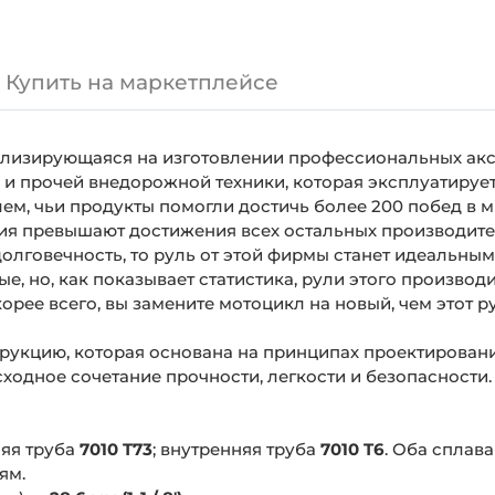
Купить на маркетплейсе
ализирующаяся на изготовлении профессиональных акс
 и прочей внедорожной техники, которая эксплуатируе
ем, чьи продукты помогли достичь более 200 побед в м
ния превышают достижения всех остальных производител
долговечность, то руль от этой фирмы станет идеальны
вые, но, как показывает статистика, рули этого произв
корее всего, вы замените мотоцикл на новый, чем этот р
рукцию, которая основана на принципах проектировани
сходное сочетание прочности, легкости и безопасности.
яя труба
7010 T73
; внутренняя труба
7010 T6
. Оба сплав
ям.