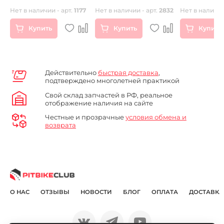
г.
регулировками
Нет в наличии - арт.
1177
Нет в наличии - арт.
2832
Нет в наличии
Купить
Купить
Купить
Действительно
быстрая доставка
,
подтверждено многолетней практикой
Свой склад запчастей в РФ, реальное
отображение наличия на сайте
Честные и прозрачные
условия обмена и
возврата
О НАС
ОТЗЫВЫ
НОВОСТИ
БЛОГ
ОПЛАТА
ДОСТАВКА