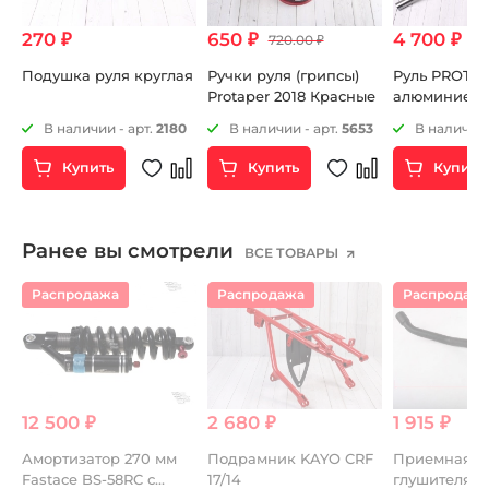
270 ₽
650 ₽
4 700 ₽
720.00 ₽
Подушка руля круглая
Ручки руля (грипсы)
Руль PROTA
Protaper 2018 Красные
алюминиев
средний ти
5
В наличии - арт.
2180
В наличии - арт.
5653
В наличии 
Купить
Купить
Купить
Ранее вы смотрели
ВСЕ ТОВАРЫ
Распродажа
Распродажа
Распродаж
12 500 ₽
2 680 ₽
1 915 ₽
Амортизатор 270 мм
Подрамник KAYO CRF
Приемная т
Fastace BS-58RC с
17/14
глушителя K