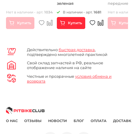
зеленая
передние
амортизатор
Нет в наличии - арт.
1034
В наличии - арт.
1681
Нет в наличии
KAYO KLX,CR
Купить
Купить
Купить
Действительно
быстрая доставка
,
подтверждено многолетней практикой
Свой склад запчастей в РФ, реальное
отображение наличия на сайте
Честные и прозрачные
условия обмена и
возврата
О НАС
ОТЗЫВЫ
НОВОСТИ
БЛОГ
ОПЛАТА
ДОСТАВКА